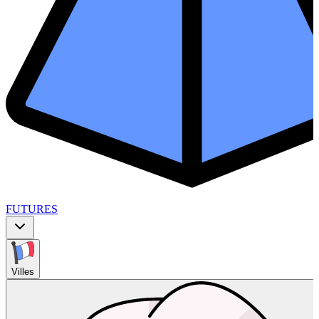
FUTURES
Villes