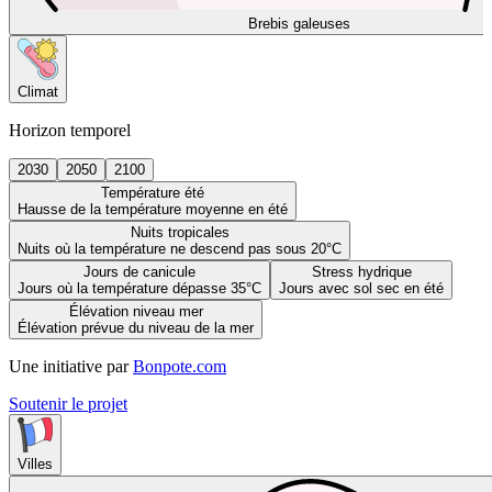
Brebis galeuses
Climat
Horizon temporel
2030
2050
2100
Température été
Hausse de la température moyenne en été
Nuits tropicales
Nuits où la température ne descend pas sous 20°C
Jours de canicule
Stress hydrique
Jours où la température dépasse 35°C
Jours avec sol sec en été
Élévation niveau mer
Élévation prévue du niveau de la mer
Une initiative par
Bonpote.com
Soutenir le projet
Villes