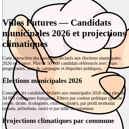
Villes Futures — Candidats
municipales 2026 et projections
climatiques
Carte interactive des candidats déclarés aux élections municipales
2026 en France. Plus de 50 000 candidats référencés avec leurs
programmes, sites de campagne et étiquettes politiques.
Élections municipales 2026
Consultez les candidats déclarés aux municipales 2026 dans plus de
34 000 communes françaises. Filtrez par couleur politique (gauche,
centre, droite, écologistes, extrême-droite), par profil territorial
(urbain, périurbain, rural) et par taille de commune.
Projections climatiques par commune