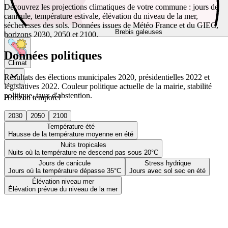
Découvrez les projections climatiques de votre commune : jours de
canicule, température estivale, élévation du niveau de la mer,
sécheresses des sols. Données issues de Météo France et du GIEC,
Brebis galeuses
horizons 2030, 2050 et 2100.
Données politiques
Climat
Résultats des élections municipales 2020, présidentielles 2022 et
législatives 2022. Couleur politique actuelle de la mairie, stabilité
politique, taux d'abstention.
Horizon temporel
2030
2050
2100
Température été
Hausse de la température moyenne en été
Nuits tropicales
Nuits où la température ne descend pas sous 20°C
Jours de canicule
Stress hydrique
Jours où la température dépasse 35°C
Jours avec sol sec en été
Élévation niveau mer
Élévation prévue du niveau de la mer