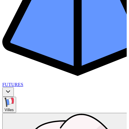
FUTURES
Villes