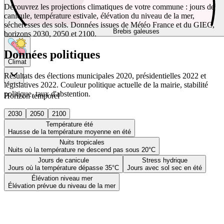
Découvrez les projections climatiques de votre commune : jours de
canicule, température estivale, élévation du niveau de la mer,
sécheresses des sols. Données issues de Météo France et du GIEC,
Brebis galeuses
horizons 2030, 2050 et 2100.
Données politiques
Climat
Résultats des élections municipales 2020, présidentielles 2022 et
législatives 2022. Couleur politique actuelle de la mairie, stabilité
politique, taux d'abstention.
Horizon temporel
2030
2050
2100
Température été
Hausse de la température moyenne en été
Nuits tropicales
Nuits où la température ne descend pas sous 20°C
Jours de canicule
Stress hydrique
Jours où la température dépasse 35°C
Jours avec sol sec en été
Élévation niveau mer
Élévation prévue du niveau de la mer