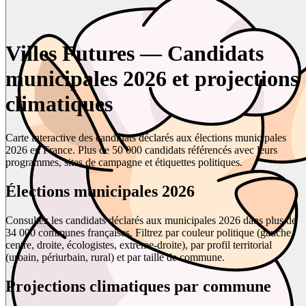
Villes Futures — Candidats
municipales 2026 et projections
climatiques
Carte interactive des candidats déclarés aux élections municipales
2026 en France. Plus de 50 000 candidats référencés avec leurs
programmes, sites de campagne et étiquettes politiques.
Élections municipales 2026
Consultez les candidats déclarés aux municipales 2026 dans plus de
34 000 communes françaises. Filtrez par couleur politique (gauche,
centre, droite, écologistes, extrême-droite), par profil territorial
(urbain, périurbain, rural) et par taille de commune.
Projections climatiques par commune