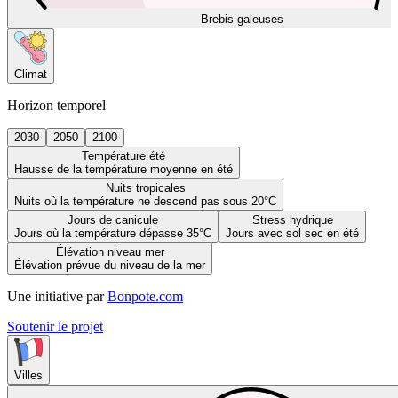
Brebis galeuses
Climat
Horizon temporel
2030
2050
2100
Température été
Hausse de la température moyenne en été
Nuits tropicales
Nuits où la température ne descend pas sous 20°C
Jours de canicule
Stress hydrique
Jours où la température dépasse 35°C
Jours avec sol sec en été
Élévation niveau mer
Élévation prévue du niveau de la mer
Une initiative par
Bonpote.com
Soutenir le projet
Villes