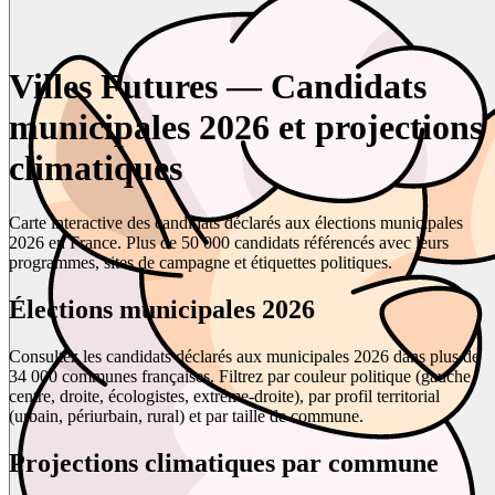
Villes Futures — Candidats
municipales 2026 et projections
climatiques
Carte interactive des candidats déclarés aux élections municipales
2026 en France. Plus de 50 000 candidats référencés avec leurs
programmes, sites de campagne et étiquettes politiques.
Élections municipales 2026
Consultez les candidats déclarés aux municipales 2026 dans plus de
34 000 communes françaises. Filtrez par couleur politique (gauche,
centre, droite, écologistes, extrême-droite), par profil territorial
(urbain, périurbain, rural) et par taille de commune.
Projections climatiques par commune