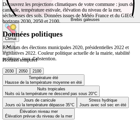
Découvrez les projections climatiques de votre commune : jours de
canicule, température estivale, élévation du niveau de la mer,
sécheresses des sols. Données issues de Météo France et du GIEC,
Brebis galeuses
horizons 2030, 2050 et 2100.
Données politiques
Climat
Résultats des élections municipales 2020, présidentielles 2022 et
législatives 2022. Couleur politique actuelle de la mairie, stabilité
politique, taux d'abstention.
Horizon temporel
2030
2050
2100
Température été
Hausse de la température moyenne en été
Nuits tropicales
Nuits où la température ne descend pas sous 20°C
Jours de canicule
Stress hydrique
Jours où la température dépasse 35°C
Jours avec sol sec en été
Élévation niveau mer
Élévation prévue du niveau de la mer