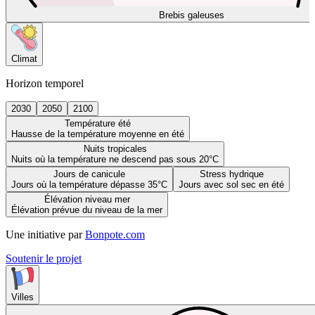
Brebis galeuses
Climat
Horizon temporel
2030
2050
2100
Température été
Hausse de la température moyenne en été
Nuits tropicales
Nuits où la température ne descend pas sous 20°C
Jours de canicule
Stress hydrique
Jours où la température dépasse 35°C
Jours avec sol sec en été
Élévation niveau mer
Élévation prévue du niveau de la mer
Une initiative par
Bonpote.com
Soutenir le projet
Villes