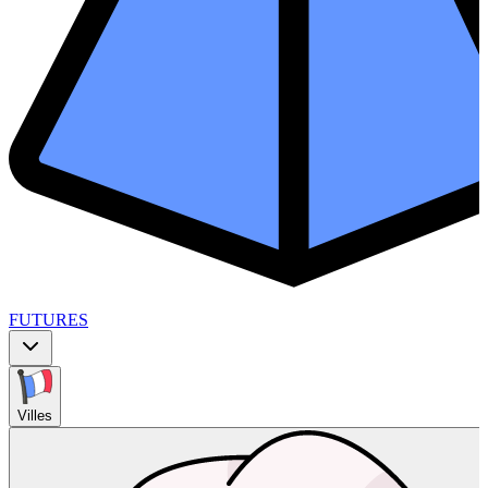
FUTURES
Villes