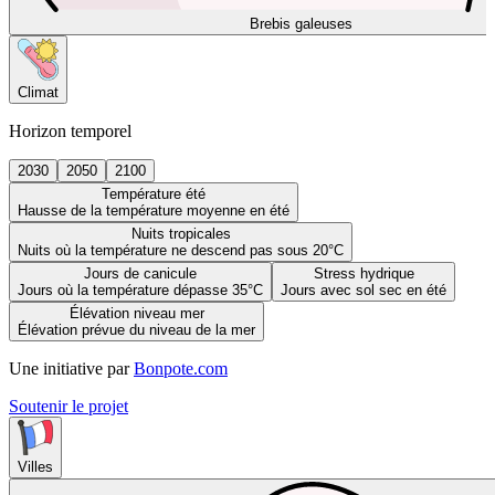
Brebis galeuses
Climat
Horizon temporel
2030
2050
2100
Température été
Hausse de la température moyenne en été
Nuits tropicales
Nuits où la température ne descend pas sous 20°C
Jours de canicule
Stress hydrique
Jours où la température dépasse 35°C
Jours avec sol sec en été
Élévation niveau mer
Élévation prévue du niveau de la mer
Une initiative par
Bonpote.com
Soutenir le projet
Villes