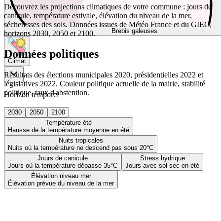
Découvrez les projections climatiques de votre commune : jours de
canicule, température estivale, élévation du niveau de la mer,
sécheresses des sols. Données issues de Météo France et du GIEC,
Brebis galeuses
horizons 2030, 2050 et 2100.
Données politiques
Climat
Résultats des élections municipales 2020, présidentielles 2022 et
législatives 2022. Couleur politique actuelle de la mairie, stabilité
politique, taux d'abstention.
Horizon temporel
2030
2050
2100
Température été
Hausse de la température moyenne en été
Nuits tropicales
Nuits où la température ne descend pas sous 20°C
Jours de canicule
Stress hydrique
Jours où la température dépasse 35°C
Jours avec sol sec en été
Élévation niveau mer
Élévation prévue du niveau de la mer