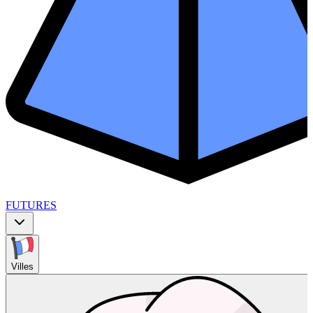
FUTURES
Villes