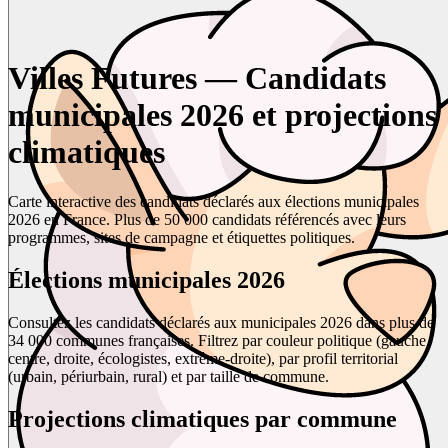
Villes Futures — Candidats
municipales 2026 et projections
climatiques
Carte interactive des candidats déclarés aux élections municipales
2026 en France. Plus de 50 000 candidats référencés avec leurs
programmes, sites de campagne et étiquettes politiques.
Élections municipales 2026
Consultez les candidats déclarés aux municipales 2026 dans plus de
34 000 communes françaises. Filtrez par couleur politique (gauche,
centre, droite, écologistes, extrême-droite), par profil territorial
(urbain, périurbain, rural) et par taille de commune.
Projections climatiques par commune