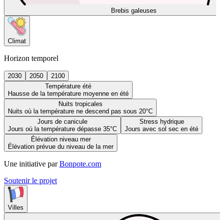
Brebis galeuses
Climat
Horizon temporel
2030
2050
2100
Température été
Hausse de la température moyenne en été
Nuits tropicales
Nuits où la température ne descend pas sous 20°C
Jours de canicule
Stress hydrique
Jours où la température dépasse 35°C
Jours avec sol sec en été
Élévation niveau mer
Élévation prévue du niveau de la mer
Une initiative par
Bonpote.com
Soutenir le projet
Villes