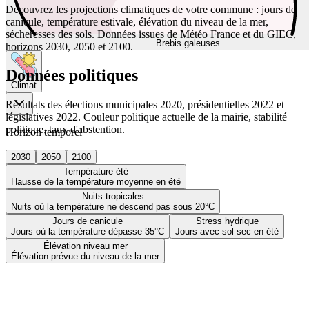
Découvrez les projections climatiques de votre commune : jours de
canicule, température estivale, élévation du niveau de la mer,
sécheresses des sols. Données issues de Météo France et du GIEC,
Brebis galeuses
horizons 2030, 2050 et 2100.
Données politiques
Climat
Résultats des élections municipales 2020, présidentielles 2022 et
législatives 2022. Couleur politique actuelle de la mairie, stabilité
politique, taux d'abstention.
Horizon temporel
2030
2050
2100
Température été
Hausse de la température moyenne en été
Nuits tropicales
Nuits où la température ne descend pas sous 20°C
Jours de canicule
Stress hydrique
Jours où la température dépasse 35°C
Jours avec sol sec en été
Élévation niveau mer
Élévation prévue du niveau de la mer