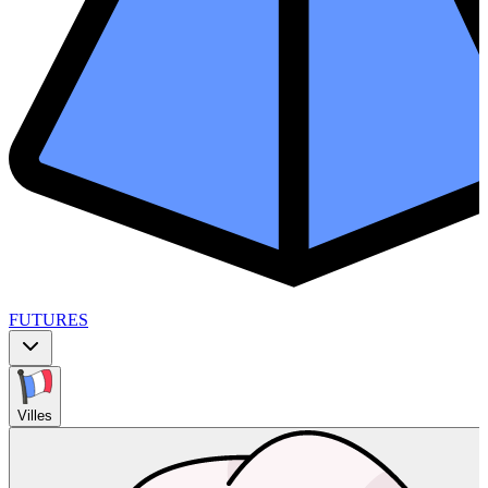
FUTURES
Villes