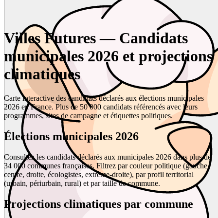
Villes Futures — Candidats
municipales 2026 et projections
climatiques
Carte interactive des candidats déclarés aux élections municipales
2026 en France. Plus de 50 000 candidats référencés avec leurs
programmes, sites de campagne et étiquettes politiques.
Élections municipales 2026
Consultez les candidats déclarés aux municipales 2026 dans plus de
34 000 communes françaises. Filtrez par couleur politique (gauche,
centre, droite, écologistes, extrême-droite), par profil territorial
(urbain, périurbain, rural) et par taille de commune.
Projections climatiques par commune