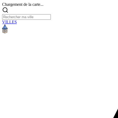
Chargement de la carte...
VILLES