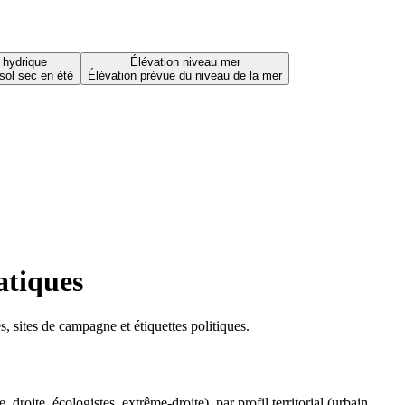
 hydrique
Élévation niveau mer
sol sec en été
Élévation prévue du niveau de la mer
atiques
 sites de campagne et étiquettes politiques.
oite, écologistes, extrême-droite), par profil territorial (urbain,