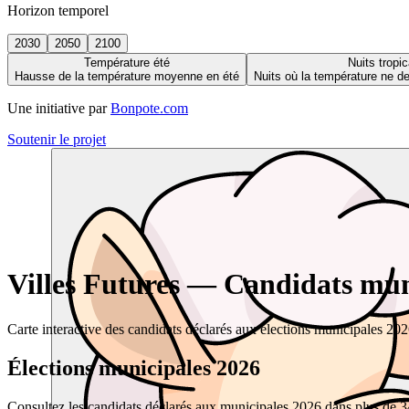
Horizon temporel
2030
2050
2100
Température été
Nuits tropic
Hausse de la température moyenne en été
Nuits où la température ne 
Une initiative par
Bonpote.com
Soutenir le projet
Villes Futures — Candidats muni
Carte interactive des candidats déclarés aux élections municipales 20
Élections municipales 2026
Consultez les candidats déclarés aux municipales 2026 dans plus de 34 0