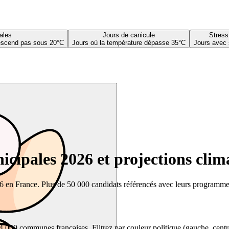
ales
Jours de canicule
Stress
descend pas sous 20°C
Jours où la température dépasse 35°C
Jours avec 
cipales 2026 et projections clim
26 en France. Plus de 50 000 candidats référencés avec leurs programmes,
00 communes françaises. Filtrez par couleur politique (gauche, centre, dr