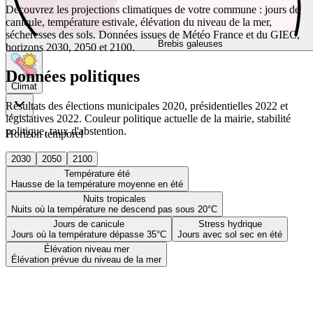
Découvrez les projections climatiques de votre commune : jours de
canicule, température estivale, élévation du niveau de la mer,
sécheresses des sols. Données issues de Météo France et du GIEC,
Brebis galeuses
horizons 2030, 2050 et 2100.
Données politiques
Climat
Résultats des élections municipales 2020, présidentielles 2022 et
législatives 2022. Couleur politique actuelle de la mairie, stabilité
politique, taux d'abstention.
Horizon temporel
2030
2050
2100
Température été
Hausse de la température moyenne en été
Nuits tropicales
Nuits où la température ne descend pas sous 20°C
Jours de canicule
Stress hydrique
Jours où la température dépasse 35°C
Jours avec sol sec en été
Élévation niveau mer
Élévation prévue du niveau de la mer