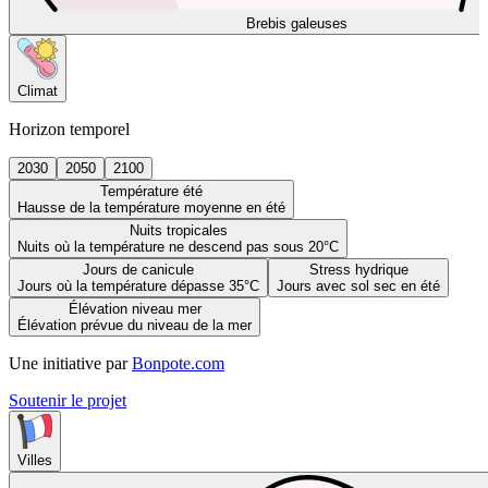
Brebis galeuses
Climat
Horizon temporel
2030
2050
2100
Température été
Hausse de la température moyenne en été
Nuits tropicales
Nuits où la température ne descend pas sous 20°C
Jours de canicule
Stress hydrique
Jours où la température dépasse 35°C
Jours avec sol sec en été
Élévation niveau mer
Élévation prévue du niveau de la mer
Une initiative par
Bonpote.com
Soutenir le projet
Villes