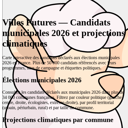
Villes Futures — Candidats
municipales 2026 et projections
climatiques
Carte interactive des candidats déclarés aux élections municipales
2026 en France. Plus de 50 000 candidats référencés avec leurs
programmes, sites de campagne et étiquettes politiques.
Élections municipales 2026
Consultez les candidats déclarés aux municipales 2026 dans plus de
34 000 communes françaises. Filtrez par couleur politique (gauche,
centre, droite, écologistes, extrême-droite), par profil territorial
(urbain, périurbain, rural) et par taille de commune.
Projections climatiques par commune