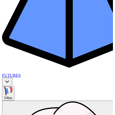
FUTURES
Villes