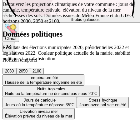
Découvrez les projections climatiques de votre commune : jours de
canicule, température estivale, élévation du niveau de la mer,
sécheresses des sols. Données issues de Météo France et du GIEC,
Brebis galeuses
horizons 2030, 2050 et 2100.
Données politiques
Climat
Résultats des élections municipales 2020, présidentielles 2022 et
législatives 2022. Couleur politique actuelle de la mairie, stabilité
politique, taux d'abstention.
Horizon temporel
2030
2050
2100
Température été
Hausse de la température moyenne en été
Nuits tropicales
Nuits où la température ne descend pas sous 20°C
Jours de canicule
Stress hydrique
Jours où la température dépasse 35°C
Jours avec sol sec en été
Élévation niveau mer
Élévation prévue du niveau de la mer