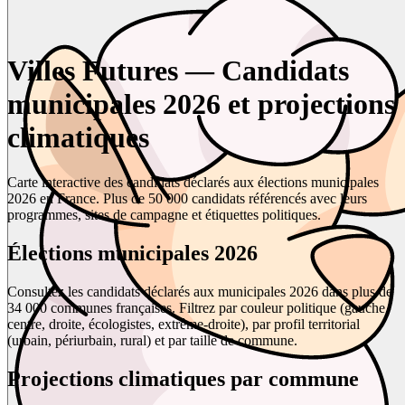
Villes Futures — Candidats
municipales 2026 et projections
climatiques
Carte interactive des candidats déclarés aux élections municipales
2026 en France. Plus de 50 000 candidats référencés avec leurs
programmes, sites de campagne et étiquettes politiques.
Élections municipales 2026
Consultez les candidats déclarés aux municipales 2026 dans plus de
34 000 communes françaises. Filtrez par couleur politique (gauche,
centre, droite, écologistes, extrême-droite), par profil territorial
(urbain, périurbain, rural) et par taille de commune.
Projections climatiques par commune