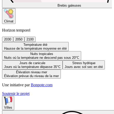
Brebis galeuses
Climat
Horizon temporel
2030
2050
2100
Température été
Hausse de la température moyenne en été
Nuits tropicales
Nuits où la température ne descend pas sous 20°C
Jours de canicule
Stress hydrique
Jours où la température dépasse 35°C
Jours avec sol sec en été
Élévation niveau mer
Élévation prévue du niveau de la mer
Une initiative par
Bonpote.com
Soutenir le projet
Villes