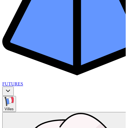
FUTURES
Villes