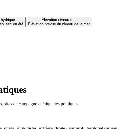
 hydrique
Élévation niveau mer
sol sec en été
Élévation prévue du niveau de la mer
atiques
 sites de campagne et étiquettes politiques.
oite, écologistes, extrême-droite), par profil territorial (urbain,