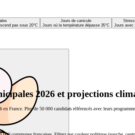
ales
Jours de canicule
Stress
descend pas sous 20°C
Jours où la température dépasse 35°C
Jours avec 
cipales 2026 et projections clim
26 en France. Plus de 50 000 candidats référencés avec leurs programmes,
00 communes françaises. Filtrez par couleur politique (gauche, centre, dr