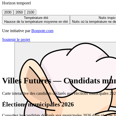
Horizon temporel
2030
2050
2100
Température été
Nuits tropic
Hausse de la température moyenne en été
Nuits où la température ne 
Une initiative par
Bonpote.com
Soutenir le projet
Villes Futures — Candidats muni
Carte interactive des candidats déclarés aux élections municipales 20
Élections municipales 2026
Consultez les candidats déclarés aux municipales 2026 dans plus de 34 0