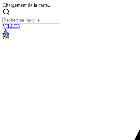
Chargement de la carte...
VILLES