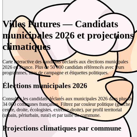
Villes Futures — Candidats
municipales 2026 et projections
climatiques
Carte interactive des candidats déclarés aux élections municipales
2026 en France. Plus de 50 000 candidats référencés avec leurs
programmes, sites de campagne et étiquettes politiques.
Élections municipales 2026
Consultez les candidats déclarés aux municipales 2026 dans plus de
34 000 communes françaises. Filtrez par couleur politique (gauche,
centre, droite, écologistes, extrême-droite), par profil territorial
(urbain, périurbain, rural) et par taille de commune.
Projections climatiques par commune