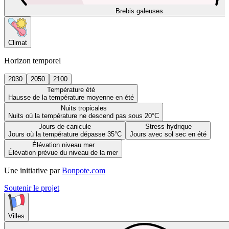
Brebis galeuses
Climat
Horizon temporel
2030
2050
2100
Température été
Hausse de la température moyenne en été
Nuits tropicales
Nuits où la température ne descend pas sous 20°C
Jours de canicule
Stress hydrique
Jours où la température dépasse 35°C
Jours avec sol sec en été
Élévation niveau mer
Élévation prévue du niveau de la mer
Une initiative par
Bonpote.com
Soutenir le projet
Villes