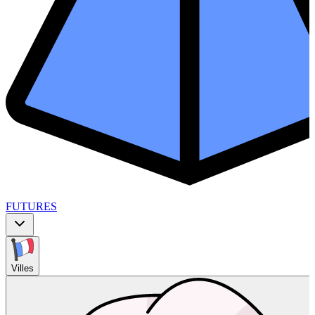
FUTURES
Villes