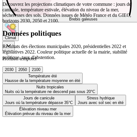
Découvrez les projections climatiques de votre commune : jours de
canicule, température estivale, élévation du niveau de la mer,
sécheresses des sols. Données issues de Météo France et du GIEC,
Brebis galeuses
horizons 2030, 2050 et 2100.
Données politiques
Climat
Résultats des élections municipales 2020, présidentielles 2022 et
législatives 2022. Couleur politique actuelle de la mairie, stabilité
politique, taux d'abstention.
Horizon temporel
2030
2050
2100
Température été
Hausse de la température moyenne en été
Nuits tropicales
Nuits où la température ne descend pas sous 20°C
Jours de canicule
Stress hydrique
Jours où la température dépasse 35°C
Jours avec sol sec en été
Élévation niveau mer
Élévation prévue du niveau de la mer