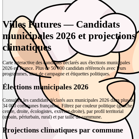
Villes Futures — Candidats
municipales 2026 et projections
climatiques
Carte interactive des candidats déclarés aux élections municipales
2026 en France. Plus de 50 000 candidats référencés avec leurs
programmes, sites de campagne et étiquettes politiques.
Élections municipales 2026
Consultez les candidats déclarés aux municipales 2026 dans plus de
34 000 communes françaises. Filtrez par couleur politique (gauche,
centre, droite, écologistes, extrême-droite), par profil territorial
(urbain, périurbain, rural) et par taille de commune.
Projections climatiques par commune