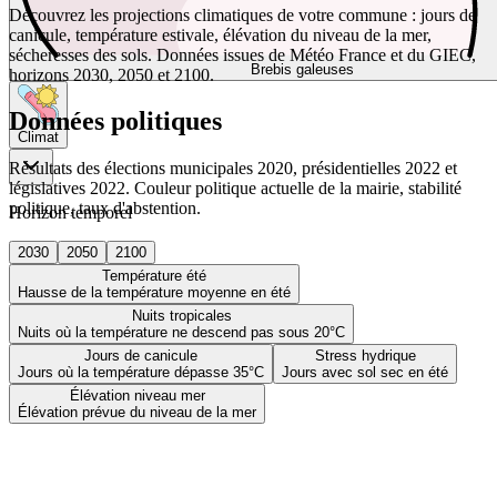
Découvrez les projections climatiques de votre commune : jours de
canicule, température estivale, élévation du niveau de la mer,
sécheresses des sols. Données issues de Météo France et du GIEC,
Brebis galeuses
horizons 2030, 2050 et 2100.
Données politiques
Climat
Résultats des élections municipales 2020, présidentielles 2022 et
législatives 2022. Couleur politique actuelle de la mairie, stabilité
politique, taux d'abstention.
Horizon temporel
2030
2050
2100
Température été
Hausse de la température moyenne en été
Nuits tropicales
Nuits où la température ne descend pas sous 20°C
Jours de canicule
Stress hydrique
Jours où la température dépasse 35°C
Jours avec sol sec en été
Élévation niveau mer
Élévation prévue du niveau de la mer