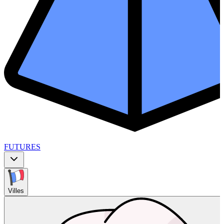
FUTURES
Villes