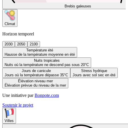
Brebis galeuses
Climat
Horizon temporel
2030
2050
2100
Température été
Hausse de la température moyenne en été
Nuits tropicales
Nuits où la température ne descend pas sous 20°C
Jours de canicule
Stress hydrique
Jours où la température dépasse 35°C
Jours avec sol sec en été
Élévation niveau mer
Élévation prévue du niveau de la mer
Une initiative par
Bonpote.com
Soutenir le projet
Villes