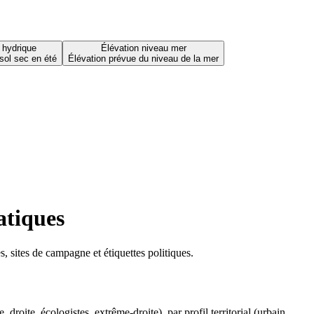
 hydrique
Élévation niveau mer
sol sec en été
Élévation prévue du niveau de la mer
atiques
 sites de campagne et étiquettes politiques.
oite, écologistes, extrême-droite), par profil territorial (urbain,