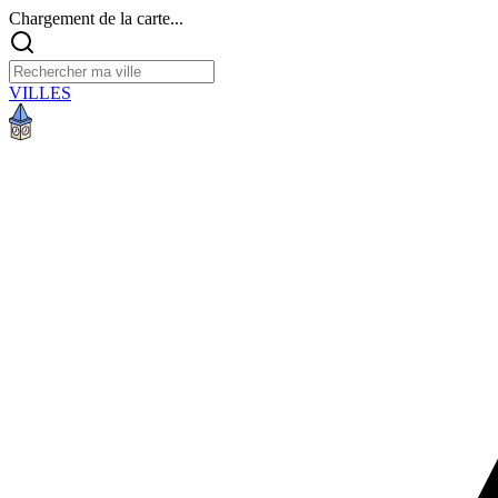
Chargement de la carte...
VILLES