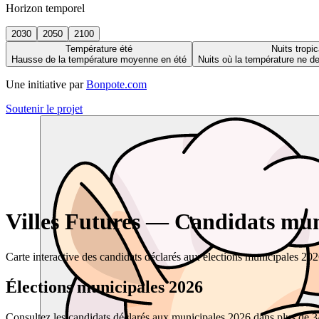
Horizon temporel
2030
2050
2100
Température été
Nuits tropic
Hausse de la température moyenne en été
Nuits où la température ne 
Une initiative par
Bonpote.com
Soutenir le projet
Villes Futures — Candidats muni
Carte interactive des candidats déclarés aux élections municipales 20
Élections municipales 2026
Consultez les candidats déclarés aux municipales 2026 dans plus de 34 0