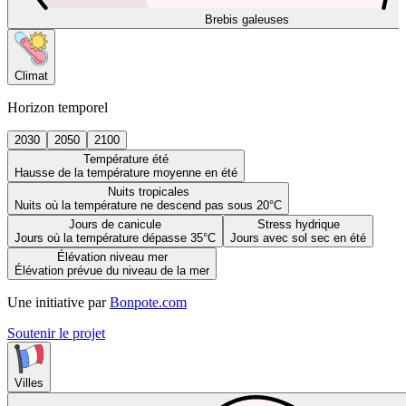
Brebis galeuses
Climat
Horizon temporel
2030
2050
2100
Température été
Hausse de la température moyenne en été
Nuits tropicales
Nuits où la température ne descend pas sous 20°C
Jours de canicule
Stress hydrique
Jours où la température dépasse 35°C
Jours avec sol sec en été
Élévation niveau mer
Élévation prévue du niveau de la mer
Une initiative par
Bonpote.com
Soutenir le projet
Villes