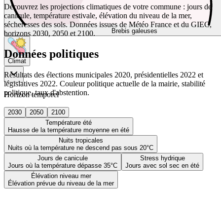
Découvrez les projections climatiques de votre commune : jours de
canicule, température estivale, élévation du niveau de la mer,
sécheresses des sols. Données issues de Météo France et du GIEC,
Brebis galeuses
horizons 2030, 2050 et 2100.
Données politiques
Climat
Résultats des élections municipales 2020, présidentielles 2022 et
législatives 2022. Couleur politique actuelle de la mairie, stabilité
politique, taux d'abstention.
Horizon temporel
2030
2050
2100
Température été
Hausse de la température moyenne en été
Nuits tropicales
Nuits où la température ne descend pas sous 20°C
Jours de canicule
Stress hydrique
Jours où la température dépasse 35°C
Jours avec sol sec en été
Élévation niveau mer
Élévation prévue du niveau de la mer