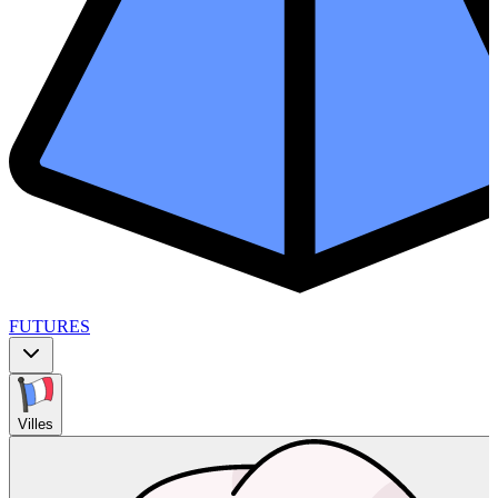
FUTURES
Villes