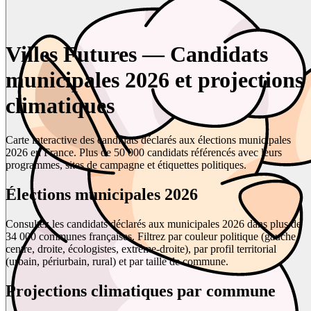
Villes Futures — Candidats
municipales 2026 et projections
climatiques
Carte interactive des candidats déclarés aux élections municipales
2026 en France. Plus de 50 000 candidats référencés avec leurs
programmes, sites de campagne et étiquettes politiques.
Élections municipales 2026
Consultez les candidats déclarés aux municipales 2026 dans plus de
34 000 communes françaises. Filtrez par couleur politique (gauche,
centre, droite, écologistes, extrême-droite), par profil territorial
(urbain, périurbain, rural) et par taille de commune.
Projections climatiques par commune