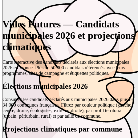
Villes Futures — Candidats
municipales 2026 et projections
climatiques
Carte interactive des candidats déclarés aux élections municipales
2026 en France. Plus de 50 000 candidats référencés avec leurs
programmes, sites de campagne et étiquettes politiques.
Élections municipales 2026
Consultez les candidats déclarés aux municipales 2026 dans plus de
34 000 communes françaises. Filtrez par couleur politique (gauche,
centre, droite, écologistes, extrême-droite), par profil territorial
(urbain, périurbain, rural) et par taille de commune.
Projections climatiques par commune