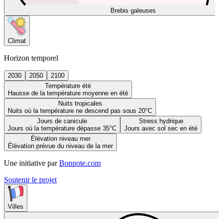
Brebis galeuses
Climat
Horizon temporel
2030
2050
2100
Température été
Hausse de la température moyenne en été
Nuits tropicales
Nuits où la température ne descend pas sous 20°C
Jours de canicule
Stress hydrique
Jours où la température dépasse 35°C
Jours avec sol sec en été
Élévation niveau mer
Élévation prévue du niveau de la mer
Une initiative par
Bonpote.com
Soutenir le projet
Villes