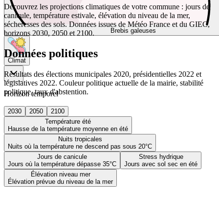
Découvrez les projections climatiques de votre commune : jours de
canicule, température estivale, élévation du niveau de la mer,
sécheresses des sols. Données issues de Météo France et du GIEC,
Brebis galeuses
horizons 2030, 2050 et 2100.
Données politiques
Climat
Résultats des élections municipales 2020, présidentielles 2022 et
législatives 2022. Couleur politique actuelle de la mairie, stabilité
politique, taux d'abstention.
Horizon temporel
2030
2050
2100
Température été
Hausse de la température moyenne en été
Nuits tropicales
Nuits où la température ne descend pas sous 20°C
Jours de canicule
Stress hydrique
Jours où la température dépasse 35°C
Jours avec sol sec en été
Élévation niveau mer
Élévation prévue du niveau de la mer