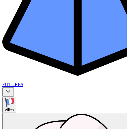
FUTURES
Villes