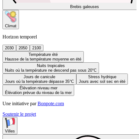
Brebis galeuses
Climat
Horizon temporel
2030
2050
2100
Température été
Hausse de la température moyenne en été
Nuits tropicales
Nuits où la température ne descend pas sous 20°C
Jours de canicule
Stress hydrique
Jours où la température dépasse 35°C
Jours avec sol sec en été
Élévation niveau mer
Élévation prévue du niveau de la mer
Une initiative par
Bonpote.com
Soutenir le projet
Villes