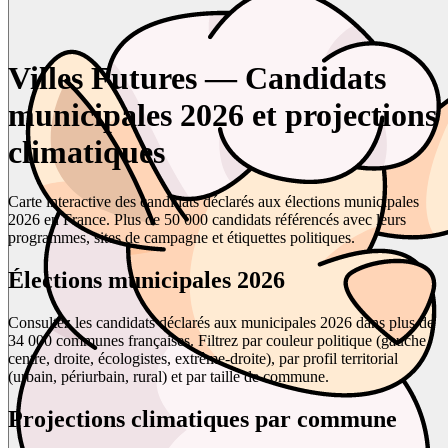
Villes Futures — Candidats
municipales 2026 et projections
climatiques
Carte interactive des candidats déclarés aux élections municipales
2026 en France. Plus de 50 000 candidats référencés avec leurs
programmes, sites de campagne et étiquettes politiques.
Élections municipales 2026
Consultez les candidats déclarés aux municipales 2026 dans plus de
34 000 communes françaises. Filtrez par couleur politique (gauche,
centre, droite, écologistes, extrême-droite), par profil territorial
(urbain, périurbain, rural) et par taille de commune.
Projections climatiques par commune