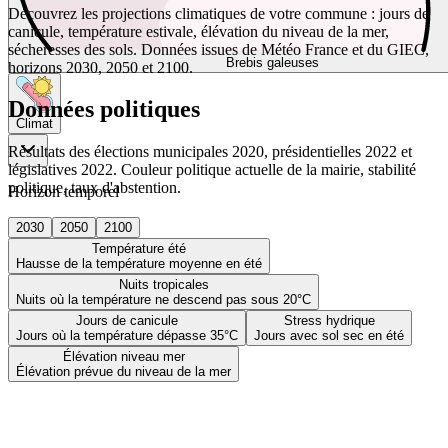
Découvrez les projections climatiques de votre commune : jours de
canicule, température estivale, élévation du niveau de la mer,
sécheresses des sols. Données issues de Météo France et du GIEC,
Brebis galeuses
horizons 2030, 2050 et 2100.
Données politiques
Climat
Résultats des élections municipales 2020, présidentielles 2022 et
législatives 2022. Couleur politique actuelle de la mairie, stabilité
politique, taux d'abstention.
Horizon temporel
2030
2050
2100
Température été
Hausse de la température moyenne en été
Nuits tropicales
Nuits où la température ne descend pas sous 20°C
Jours de canicule
Stress hydrique
Jours où la température dépasse 35°C
Jours avec sol sec en été
Élévation niveau mer
Élévation prévue du niveau de la mer