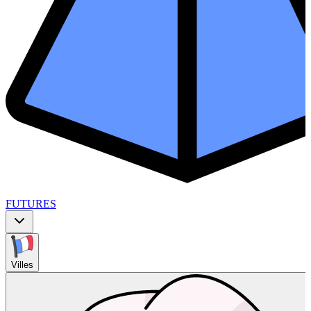
FUTURES
Villes