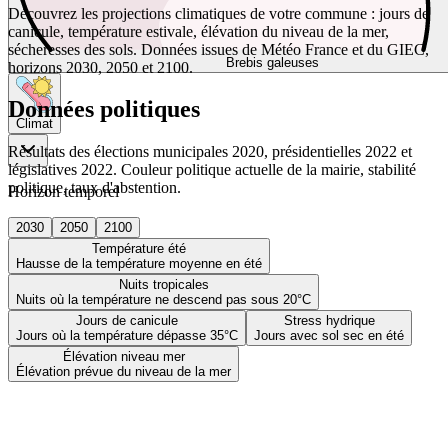
Découvrez les projections climatiques de votre commune : jours de
canicule, température estivale, élévation du niveau de la mer,
sécheresses des sols. Données issues de Météo France et du GIEC,
Brebis galeuses
horizons 2030, 2050 et 2100.
Données politiques
Climat
Résultats des élections municipales 2020, présidentielles 2022 et
législatives 2022. Couleur politique actuelle de la mairie, stabilité
politique, taux d'abstention.
Horizon temporel
2030
2050
2100
Température été
Hausse de la température moyenne en été
Nuits tropicales
Nuits où la température ne descend pas sous 20°C
Jours de canicule
Stress hydrique
Jours où la température dépasse 35°C
Jours avec sol sec en été
Élévation niveau mer
Élévation prévue du niveau de la mer