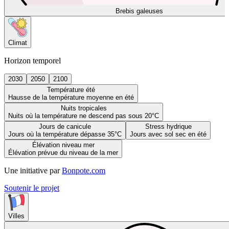
Brebis galeuses
Climat
Horizon temporel
2030
2050
2100
Température été
Hausse de la température moyenne en été
Nuits tropicales
Nuits où la température ne descend pas sous 20°C
Jours de canicule
Stress hydrique
Jours où la température dépasse 35°C
Jours avec sol sec en été
Élévation niveau mer
Élévation prévue du niveau de la mer
Une initiative par
Bonpote.com
Soutenir le projet
Villes