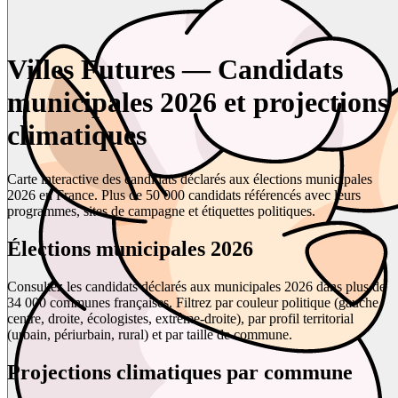
Villes Futures — Candidats
municipales 2026 et projections
climatiques
Carte interactive des candidats déclarés aux élections municipales
2026 en France. Plus de 50 000 candidats référencés avec leurs
programmes, sites de campagne et étiquettes politiques.
Élections municipales 2026
Consultez les candidats déclarés aux municipales 2026 dans plus de
34 000 communes françaises. Filtrez par couleur politique (gauche,
centre, droite, écologistes, extrême-droite), par profil territorial
(urbain, périurbain, rural) et par taille de commune.
Projections climatiques par commune