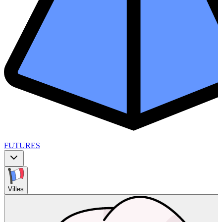
FUTURES
Villes