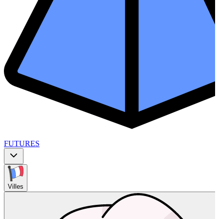
FUTURES
Villes