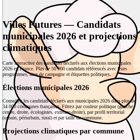
Villes Futures — Candidats
municipales 2026 et projections
climatiques
Carte interactive des candidats déclarés aux élections municipales
2026 en France. Plus de 50 000 candidats référencés avec leurs
programmes, sites de campagne et étiquettes politiques.
Élections municipales 2026
Consultez les candidats déclarés aux municipales 2026 dans plus de
34 000 communes françaises. Filtrez par couleur politique (gauche,
centre, droite, écologistes, extrême-droite), par profil territorial
(urbain, périurbain, rural) et par taille de commune.
Projections climatiques par commune