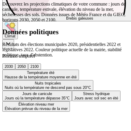
Découvrez les projections climatiques de votre commune : jours de
canicule, température estivale, élévation du niveau de la mer,
sécheresses des sols. Données issues de Météo France et du GIEC,
Brebis galeuses
horizons 2030, 2050 et 2100.
Données politiques
Climat
Résultats des élections municipales 2020, présidentielles 2022 et
législatives 2022. Couleur politique actuelle de la mairie, stabilité
politique, taux d'abstention.
Horizon temporel
2030
2050
2100
Température été
Hausse de la température moyenne en été
Nuits tropicales
Nuits où la température ne descend pas sous 20°C
Jours de canicule
Stress hydrique
Jours où la température dépasse 35°C
Jours avec sol sec en été
Élévation niveau mer
Élévation prévue du niveau de la mer