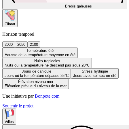
Brebis galeuses
Climat
Horizon temporel
2030
2050
2100
Température été
Hausse de la température moyenne en été
Nuits tropicales
Nuits où la température ne descend pas sous 20°C
Jours de canicule
Stress hydrique
Jours où la température dépasse 35°C
Jours avec sol sec en été
Élévation niveau mer
Élévation prévue du niveau de la mer
Une initiative par
Bonpote.com
Soutenir le projet
Villes