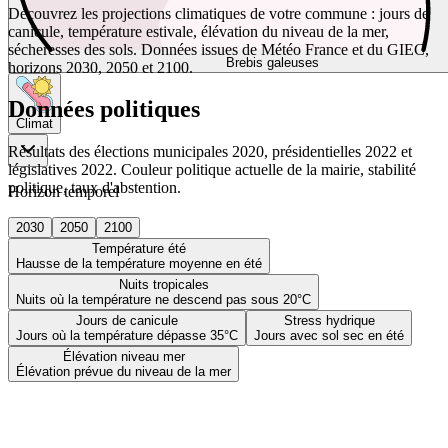
Découvrez les projections climatiques de votre commune : jours de
canicule, température estivale, élévation du niveau de la mer,
sécheresses des sols. Données issues de Météo France et du GIEC,
Brebis galeuses
horizons 2030, 2050 et 2100.
Données politiques
Climat
Résultats des élections municipales 2020, présidentielles 2022 et
législatives 2022. Couleur politique actuelle de la mairie, stabilité
politique, taux d'abstention.
Horizon temporel
2030
2050
2100
Température été
Hausse de la température moyenne en été
Nuits tropicales
Nuits où la température ne descend pas sous 20°C
Jours de canicule
Stress hydrique
Jours où la température dépasse 35°C
Jours avec sol sec en été
Élévation niveau mer
Élévation prévue du niveau de la mer