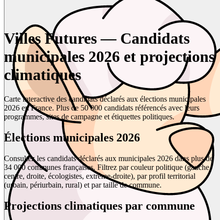
Villes Futures — Candidats
municipales 2026 et projections
climatiques
Carte interactive des candidats déclarés aux élections municipales
2026 en France. Plus de 50 000 candidats référencés avec leurs
programmes, sites de campagne et étiquettes politiques.
Élections municipales 2026
Consultez les candidats déclarés aux municipales 2026 dans plus de
34 000 communes françaises. Filtrez par couleur politique (gauche,
centre, droite, écologistes, extrême-droite), par profil territorial
(urbain, périurbain, rural) et par taille de commune.
Projections climatiques par commune