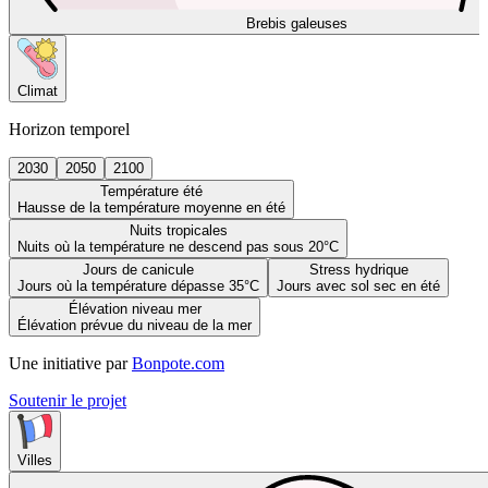
Brebis galeuses
Climat
Horizon temporel
2030
2050
2100
Température été
Hausse de la température moyenne en été
Nuits tropicales
Nuits où la température ne descend pas sous 20°C
Jours de canicule
Stress hydrique
Jours où la température dépasse 35°C
Jours avec sol sec en été
Élévation niveau mer
Élévation prévue du niveau de la mer
Une initiative par
Bonpote.com
Soutenir le projet
Villes