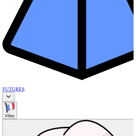
FUTURES
Villes