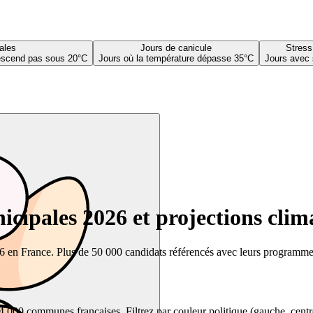
ales
Jours de canicule
Stress
descend pas sous 20°C
Jours où la température dépasse 35°C
Jours avec 
cipales 2026 et projections clim
26 en France. Plus de 50 000 candidats référencés avec leurs programmes,
00 communes françaises. Filtrez par couleur politique (gauche, centre, dr