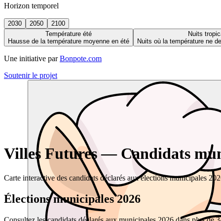
Horizon temporel
2030
2050
2100
Température été
Nuits tropic
Hausse de la température moyenne en été
Nuits où la température ne 
Une initiative par
Bonpote.com
Soutenir le projet
Villes Futures — Candidats muni
Carte interactive des candidats déclarés aux élections municipales 20
Élections municipales 2026
Consultez les candidats déclarés aux municipales 2026 dans plus de 34 0