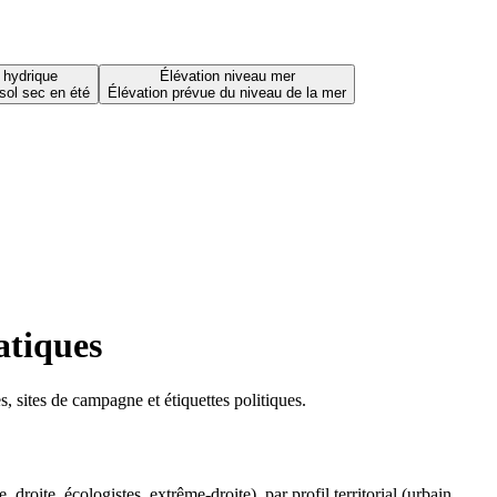
 hydrique
Élévation niveau mer
sol sec en été
Élévation prévue du niveau de la mer
atiques
 sites de campagne et étiquettes politiques.
oite, écologistes, extrême-droite), par profil territorial (urbain,