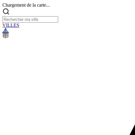
Chargement de la carte...
VILLES