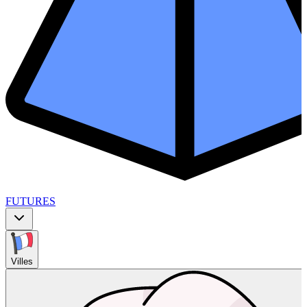
FUTURES
Villes