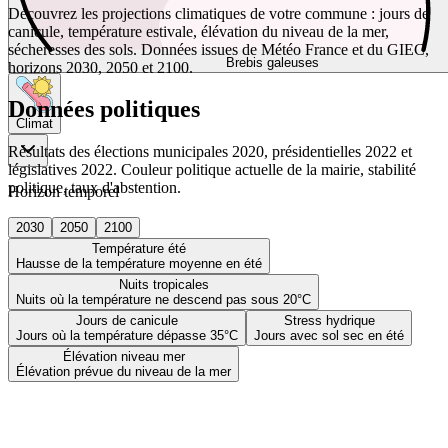
Découvrez les projections climatiques de votre commune : jours de
canicule, température estivale, élévation du niveau de la mer,
sécheresses des sols. Données issues de Météo France et du GIEC,
Brebis galeuses
horizons 2030, 2050 et 2100.
Données politiques
Climat
Résultats des élections municipales 2020, présidentielles 2022 et
législatives 2022. Couleur politique actuelle de la mairie, stabilité
politique, taux d'abstention.
Horizon temporel
2030
2050
2100
Température été
Hausse de la température moyenne en été
Nuits tropicales
Nuits où la température ne descend pas sous 20°C
Jours de canicule
Stress hydrique
Jours où la température dépasse 35°C
Jours avec sol sec en été
Élévation niveau mer
Élévation prévue du niveau de la mer