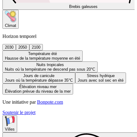
Brebis galeuses
Climat
Horizon temporel
2030
2050
2100
Température été
Hausse de la température moyenne en été
Nuits tropicales
Nuits où la température ne descend pas sous 20°C
Jours de canicule
Stress hydrique
Jours où la température dépasse 35°C
Jours avec sol sec en été
Élévation niveau mer
Élévation prévue du niveau de la mer
Une initiative par
Bonpote.com
Soutenir le projet
Villes