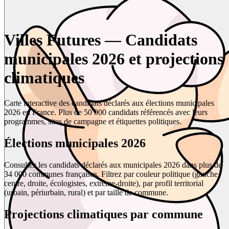
Villes Futures — Candidats
municipales 2026 et projections
climatiques
Carte interactive des candidats déclarés aux élections municipales
2026 en France. Plus de 50 000 candidats référencés avec leurs
programmes, sites de campagne et étiquettes politiques.
Élections municipales 2026
Consultez les candidats déclarés aux municipales 2026 dans plus de
34 000 communes françaises. Filtrez par couleur politique (gauche,
centre, droite, écologistes, extrême-droite), par profil territorial
(urbain, périurbain, rural) et par taille de commune.
Projections climatiques par commune