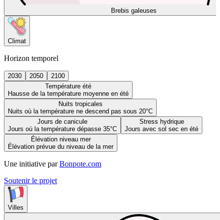
Brebis galeuses
Climat
Horizon temporel
2030
2050
2100
Température été
Hausse de la température moyenne en été
Nuits tropicales
Nuits où la température ne descend pas sous 20°C
Jours de canicule
Stress hydrique
Jours où la température dépasse 35°C
Jours avec sol sec en été
Élévation niveau mer
Élévation prévue du niveau de la mer
Une initiative par
Bonpote.com
Soutenir le projet
Villes