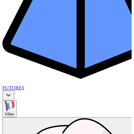
FUTURES
Villes