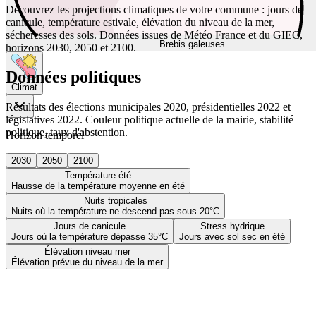
Découvrez les projections climatiques de votre commune : jours de
canicule, température estivale, élévation du niveau de la mer,
sécheresses des sols. Données issues de Météo France et du GIEC,
Brebis galeuses
horizons 2030, 2050 et 2100.
Données politiques
Climat
Résultats des élections municipales 2020, présidentielles 2022 et
législatives 2022. Couleur politique actuelle de la mairie, stabilité
politique, taux d'abstention.
Horizon temporel
2030
2050
2100
Température été
Hausse de la température moyenne en été
Nuits tropicales
Nuits où la température ne descend pas sous 20°C
Jours de canicule
Stress hydrique
Jours où la température dépasse 35°C
Jours avec sol sec en été
Élévation niveau mer
Élévation prévue du niveau de la mer