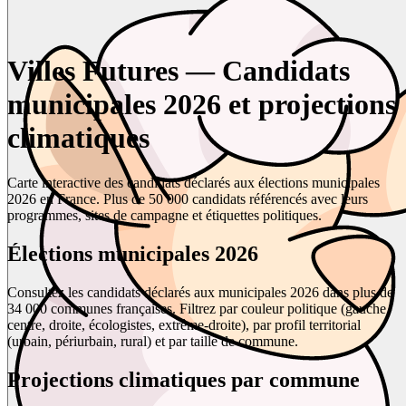
Villes Futures — Candidats
municipales 2026 et projections
climatiques
Carte interactive des candidats déclarés aux élections municipales
2026 en France. Plus de 50 000 candidats référencés avec leurs
programmes, sites de campagne et étiquettes politiques.
Élections municipales 2026
Consultez les candidats déclarés aux municipales 2026 dans plus de
34 000 communes françaises. Filtrez par couleur politique (gauche,
centre, droite, écologistes, extrême-droite), par profil territorial
(urbain, périurbain, rural) et par taille de commune.
Projections climatiques par commune