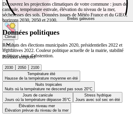
Découvrez les projections climatiques de votre commune : jours de
canicule, température estivale, élévation du niveau de la mer,
sécheresses des sols. Données issues de Météo France et du GIEC,
Brebis galeuses
horizons 2030, 2050 et 2100.
Données politiques
Climat
Résultats des élections municipales 2020, présidentielles 2022 et
législatives 2022. Couleur politique actuelle de la mairie, stabilité
politique, taux d'abstention.
Horizon temporel
2030
2050
2100
Température été
Hausse de la température moyenne en été
Nuits tropicales
Nuits où la température ne descend pas sous 20°C
Jours de canicule
Stress hydrique
Jours où la température dépasse 35°C
Jours avec sol sec en été
Élévation niveau mer
Élévation prévue du niveau de la mer