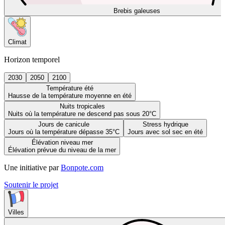
Brebis galeuses
Climat
Horizon temporel
2030
2050
2100
Température été
Hausse de la température moyenne en été
Nuits tropicales
Nuits où la température ne descend pas sous 20°C
Jours de canicule
Stress hydrique
Jours où la température dépasse 35°C
Jours avec sol sec en été
Élévation niveau mer
Élévation prévue du niveau de la mer
Une initiative par
Bonpote.com
Soutenir le projet
Villes