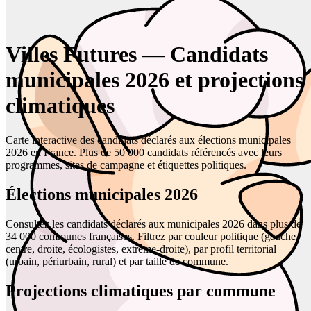
Villes Futures — Candidats
municipales 2026 et projections
climatiques
Carte interactive des candidats déclarés aux élections municipales
2026 en France. Plus de 50 000 candidats référencés avec leurs
programmes, sites de campagne et étiquettes politiques.
Élections municipales 2026
Consultez les candidats déclarés aux municipales 2026 dans plus de
34 000 communes françaises. Filtrez par couleur politique (gauche,
centre, droite, écologistes, extrême-droite), par profil territorial
(urbain, périurbain, rural) et par taille de commune.
Projections climatiques par commune