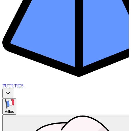
FUTURES
Villes