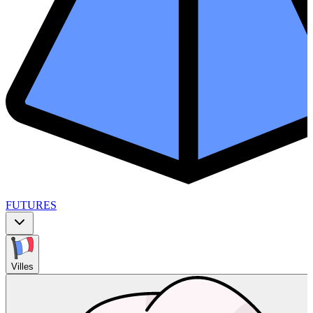
FUTURES
Villes