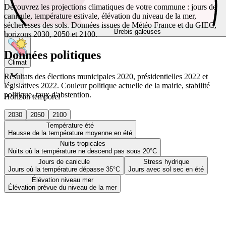
Découvrez les projections climatiques de votre commune : jours de
canicule, température estivale, élévation du niveau de la mer,
sécheresses des sols. Données issues de Météo France et du GIEC,
Brebis galeuses
horizons 2030, 2050 et 2100.
Données politiques
Climat
Résultats des élections municipales 2020, présidentielles 2022 et
législatives 2022. Couleur politique actuelle de la mairie, stabilité
politique, taux d'abstention.
Horizon temporel
2030
2050
2100
Température été
Hausse de la température moyenne en été
Nuits tropicales
Nuits où la température ne descend pas sous 20°C
Jours de canicule
Stress hydrique
Jours où la température dépasse 35°C
Jours avec sol sec en été
Élévation niveau mer
Élévation prévue du niveau de la mer