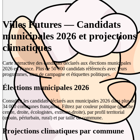
Villes Futures — Candidats
municipales 2026 et projections
climatiques
Carte interactive des candidats déclarés aux élections municipales
2026 en France. Plus de 50 000 candidats référencés avec leurs
programmes, sites de campagne et étiquettes politiques.
Élections municipales 2026
Consultez les candidats déclarés aux municipales 2026 dans plus de
34 000 communes françaises. Filtrez par couleur politique (gauche,
centre, droite, écologistes, extrême-droite), par profil territorial
(urbain, périurbain, rural) et par taille de commune.
Projections climatiques par commune