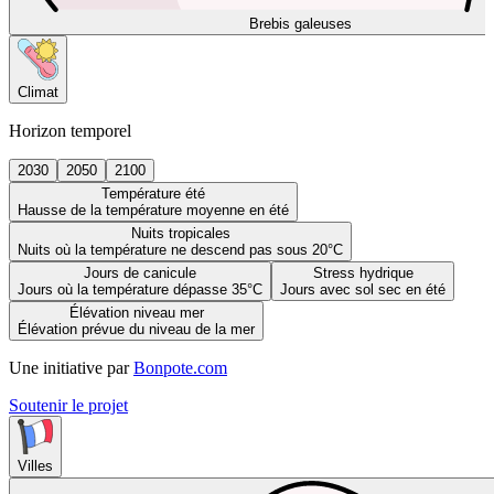
Brebis galeuses
Climat
Horizon temporel
2030
2050
2100
Température été
Hausse de la température moyenne en été
Nuits tropicales
Nuits où la température ne descend pas sous 20°C
Jours de canicule
Stress hydrique
Jours où la température dépasse 35°C
Jours avec sol sec en été
Élévation niveau mer
Élévation prévue du niveau de la mer
Une initiative par
Bonpote.com
Soutenir le projet
Villes