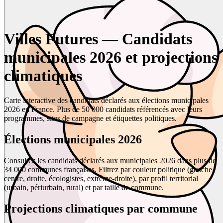
Villes Futures — Candidats
municipales 2026 et projections
climatiques
Carte interactive des candidats déclarés aux élections municipales
2026 en France. Plus de 50 000 candidats référencés avec leurs
programmes, sites de campagne et étiquettes politiques.
Élections municipales 2026
Consultez les candidats déclarés aux municipales 2026 dans plus de
34 000 communes françaises. Filtrez par couleur politique (gauche,
centre, droite, écologistes, extrême-droite), par profil territorial
(urbain, périurbain, rural) et par taille de commune.
Projections climatiques par commune