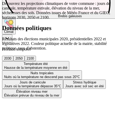
Découvrez les projections climatiques de votre commune : jours de
canicule, température estivale, élévation du niveau de la mer,
sécheresses des sols. Données issues de Météo France et du GIEC,
Brebis galeuses
horizons 2030, 2050 et 2100.
Données politiques
Climat
Résultats des élections municipales 2020, présidentielles 2022 et
législatives 2022. Couleur politique actuelle de la mairie, stabilité
politique, taux d'abstention.
Horizon temporel
2030
2050
2100
Température été
Hausse de la température moyenne en été
Nuits tropicales
Nuits où la température ne descend pas sous 20°C
Jours de canicule
Stress hydrique
Jours où la température dépasse 35°C
Jours avec sol sec en été
Élévation niveau mer
Élévation prévue du niveau de la mer