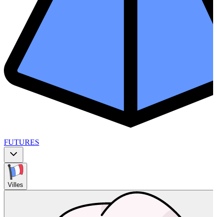
FUTURES
Villes