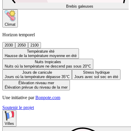
Brebis galeuses
Climat
Horizon temporel
2030
2050
2100
Température été
Hausse de la température moyenne en été
Nuits tropicales
Nuits où la température ne descend pas sous 20°C
Jours de canicule
Stress hydrique
Jours où la température dépasse 35°C
Jours avec sol sec en été
Élévation niveau mer
Élévation prévue du niveau de la mer
Une initiative par
Bonpote.com
Soutenir le projet
Villes