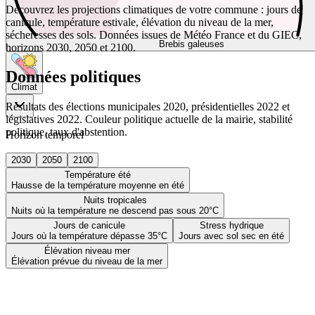
Découvrez les projections climatiques de votre commune : jours de
canicule, température estivale, élévation du niveau de la mer,
sécheresses des sols. Données issues de Météo France et du GIEC,
Brebis galeuses
horizons 2030, 2050 et 2100.
Données politiques
Climat
Résultats des élections municipales 2020, présidentielles 2022 et
législatives 2022. Couleur politique actuelle de la mairie, stabilité
politique, taux d'abstention.
Horizon temporel
2030
2050
2100
Température été
Hausse de la température moyenne en été
Nuits tropicales
Nuits où la température ne descend pas sous 20°C
Jours de canicule
Stress hydrique
Jours où la température dépasse 35°C
Jours avec sol sec en été
Élévation niveau mer
Élévation prévue du niveau de la mer