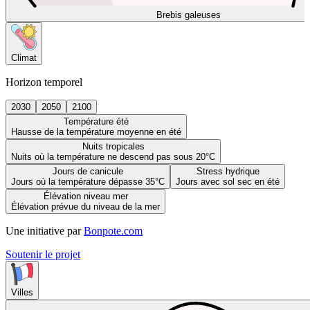
Brebis galeuses
Climat
Horizon temporel
2030
2050
2100
Température été
Hausse de la température moyenne en été
Nuits tropicales
Nuits où la température ne descend pas sous 20°C
Jours de canicule
Stress hydrique
Jours où la température dépasse 35°C
Jours avec sol sec en été
Élévation niveau mer
Élévation prévue du niveau de la mer
Une initiative par
Bonpote.com
Soutenir le projet
Villes