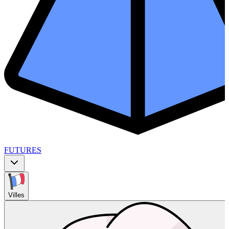
FUTURES
Villes