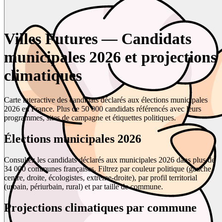
Villes Futures — Candidats
municipales 2026 et projections
climatiques
Carte interactive des candidats déclarés aux élections municipales
2026 en France. Plus de 50 000 candidats référencés avec leurs
programmes, sites de campagne et étiquettes politiques.
Élections municipales 2026
Consultez les candidats déclarés aux municipales 2026 dans plus de
34 000 communes françaises. Filtrez par couleur politique (gauche,
centre, droite, écologistes, extrême-droite), par profil territorial
(urbain, périurbain, rural) et par taille de commune.
Projections climatiques par commune