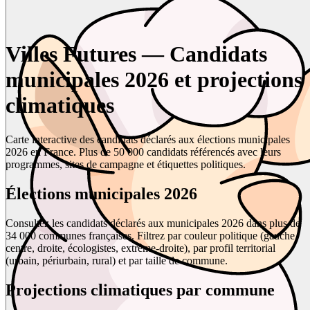
Villes Futures — Candidats
municipales 2026 et projections
climatiques
Carte interactive des candidats déclarés aux élections municipales
2026 en France. Plus de 50 000 candidats référencés avec leurs
programmes, sites de campagne et étiquettes politiques.
Élections municipales 2026
Consultez les candidats déclarés aux municipales 2026 dans plus de
34 000 communes françaises. Filtrez par couleur politique (gauche,
centre, droite, écologistes, extrême-droite), par profil territorial
(urbain, périurbain, rural) et par taille de commune.
Projections climatiques par commune