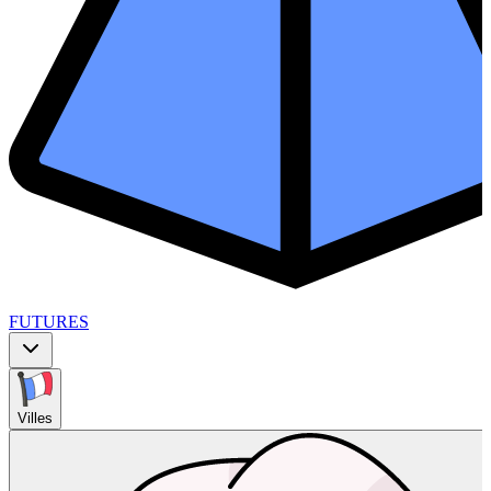
FUTURES
Villes