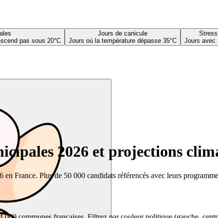
ales
Jours de canicule
Stress
descend pas sous 20°C
Jours où la température dépasse 35°C
Jours avec 
cipales 2026 et projections clim
26 en France. Plus de 50 000 candidats référencés avec leurs programmes,
00 communes françaises. Filtrez par couleur politique (gauche, centre, dr