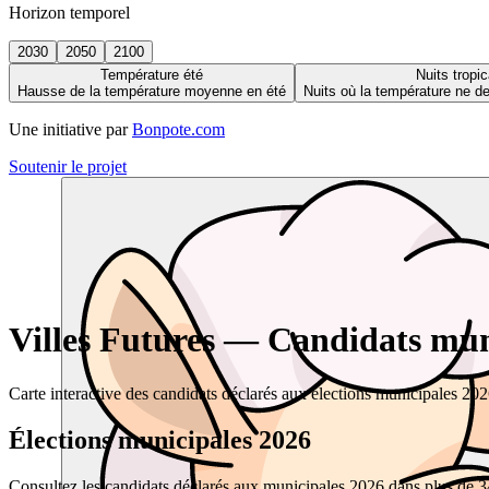
Horizon temporel
2030
2050
2100
Température été
Nuits tropic
Hausse de la température moyenne en été
Nuits où la température ne 
Une initiative par
Bonpote.com
Soutenir le projet
Villes Futures — Candidats muni
Carte interactive des candidats déclarés aux élections municipales 20
Élections municipales 2026
Consultez les candidats déclarés aux municipales 2026 dans plus de 34 0