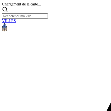
Chargement de la carte...
VILLES