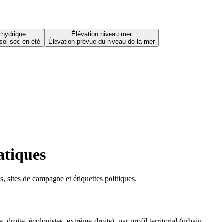
 hydrique
Élévation niveau mer
sol sec en été
Élévation prévue du niveau de la mer
atiques
 sites de campagne et étiquettes politiques.
oite, écologistes, extrême-droite), par profil territorial (urbain,