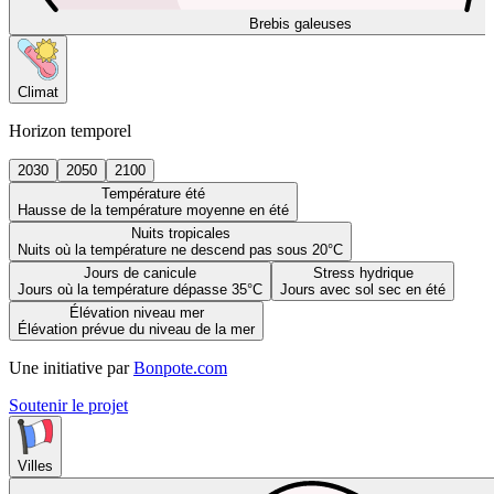
Brebis galeuses
Climat
Horizon temporel
2030
2050
2100
Température été
Hausse de la température moyenne en été
Nuits tropicales
Nuits où la température ne descend pas sous 20°C
Jours de canicule
Stress hydrique
Jours où la température dépasse 35°C
Jours avec sol sec en été
Élévation niveau mer
Élévation prévue du niveau de la mer
Une initiative par
Bonpote.com
Soutenir le projet
Villes