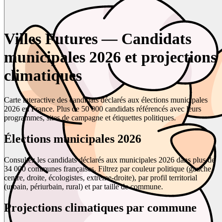
Villes Futures — Candidats
municipales 2026 et projections
climatiques
Carte interactive des candidats déclarés aux élections municipales
2026 en France. Plus de 50 000 candidats référencés avec leurs
programmes, sites de campagne et étiquettes politiques.
Élections municipales 2026
Consultez les candidats déclarés aux municipales 2026 dans plus de
34 000 communes françaises. Filtrez par couleur politique (gauche,
centre, droite, écologistes, extrême-droite), par profil territorial
(urbain, périurbain, rural) et par taille de commune.
Projections climatiques par commune