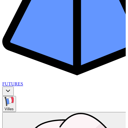
FUTURES
Villes