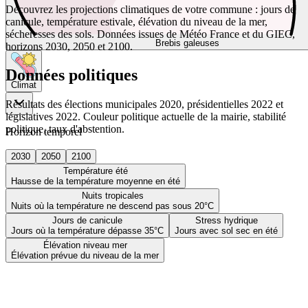
Découvrez les projections climatiques de votre commune : jours de
canicule, température estivale, élévation du niveau de la mer,
sécheresses des sols. Données issues de Météo France et du GIEC,
Brebis galeuses
horizons 2030, 2050 et 2100.
Données politiques
Climat
Résultats des élections municipales 2020, présidentielles 2022 et
législatives 2022. Couleur politique actuelle de la mairie, stabilité
politique, taux d'abstention.
Horizon temporel
2030
2050
2100
Température été
Hausse de la température moyenne en été
Nuits tropicales
Nuits où la température ne descend pas sous 20°C
Jours de canicule
Stress hydrique
Jours où la température dépasse 35°C
Jours avec sol sec en été
Élévation niveau mer
Élévation prévue du niveau de la mer