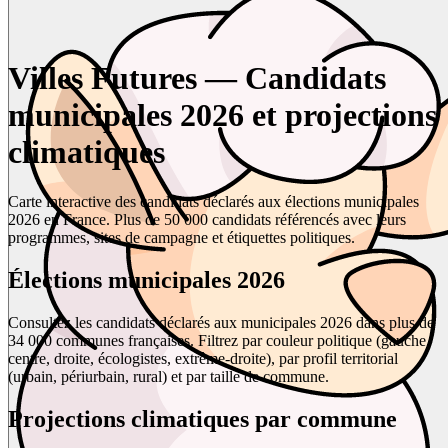
Villes Futures — Candidats
municipales 2026 et projections
climatiques
Carte interactive des candidats déclarés aux élections municipales
2026 en France. Plus de 50 000 candidats référencés avec leurs
programmes, sites de campagne et étiquettes politiques.
Élections municipales 2026
Consultez les candidats déclarés aux municipales 2026 dans plus de
34 000 communes françaises. Filtrez par couleur politique (gauche,
centre, droite, écologistes, extrême-droite), par profil territorial
(urbain, périurbain, rural) et par taille de commune.
Projections climatiques par commune