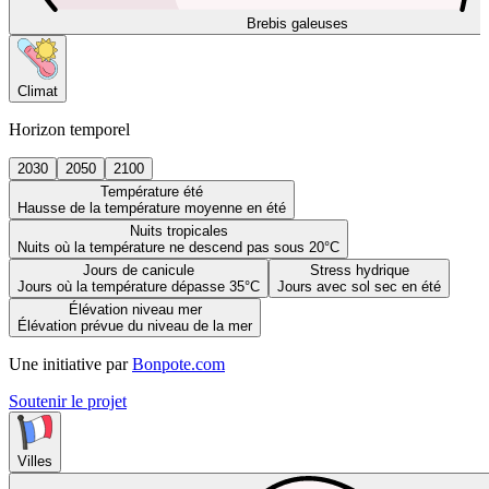
Brebis galeuses
Climat
Horizon temporel
2030
2050
2100
Température été
Hausse de la température moyenne en été
Nuits tropicales
Nuits où la température ne descend pas sous 20°C
Jours de canicule
Stress hydrique
Jours où la température dépasse 35°C
Jours avec sol sec en été
Élévation niveau mer
Élévation prévue du niveau de la mer
Une initiative par
Bonpote.com
Soutenir le projet
Villes