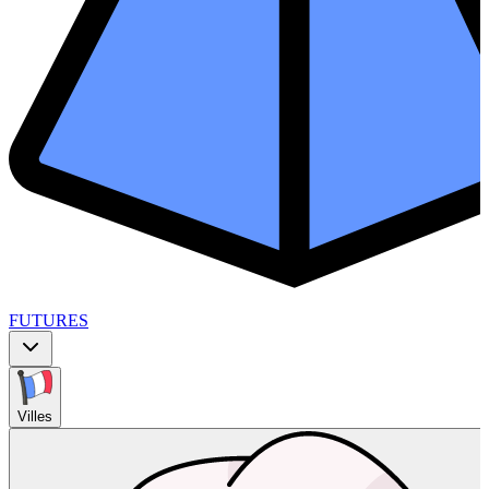
FUTURES
Villes