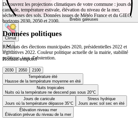
Découvrez les projections climatiques de votre commune : jours de
canicule, température estivale, élévation du niveau de la mer,
sécheresses des sols. Données issues de Météo France et du GIEC,
Brebis galeuses
horizons 2030, 2050 et 2100.
Données politiques
Climat
Résultats des élections municipales 2020, présidentielles 2022 et
législatives 2022. Couleur politique actuelle de la mairie, stabilité
politique, taux d'abstention.
Horizon temporel
2030
2050
2100
Température été
Hausse de la température moyenne en été
Nuits tropicales
Nuits où la température ne descend pas sous 20°C
Jours de canicule
Stress hydrique
Jours où la température dépasse 35°C
Jours avec sol sec en été
Élévation niveau mer
Élévation prévue du niveau de la mer