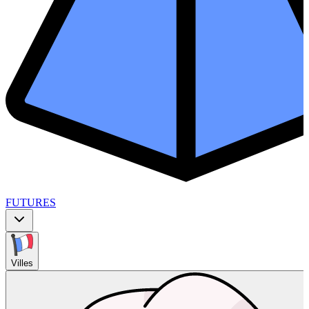
FUTURES
Villes