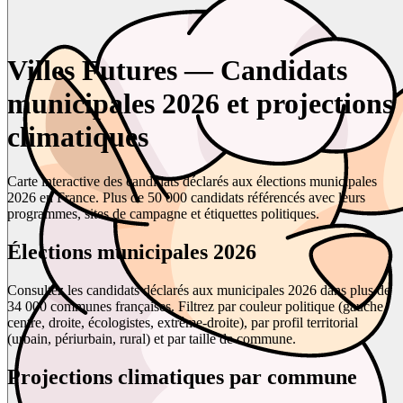
Villes Futures — Candidats
municipales 2026 et projections
climatiques
Carte interactive des candidats déclarés aux élections municipales
2026 en France. Plus de 50 000 candidats référencés avec leurs
programmes, sites de campagne et étiquettes politiques.
Élections municipales 2026
Consultez les candidats déclarés aux municipales 2026 dans plus de
34 000 communes françaises. Filtrez par couleur politique (gauche,
centre, droite, écologistes, extrême-droite), par profil territorial
(urbain, périurbain, rural) et par taille de commune.
Projections climatiques par commune