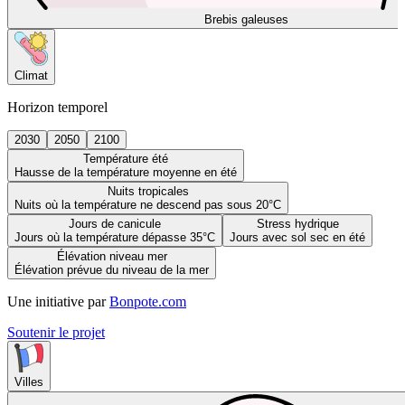
Brebis galeuses
Climat
Horizon temporel
2030
2050
2100
Température été
Hausse de la température moyenne en été
Nuits tropicales
Nuits où la température ne descend pas sous 20°C
Jours de canicule
Stress hydrique
Jours où la température dépasse 35°C
Jours avec sol sec en été
Élévation niveau mer
Élévation prévue du niveau de la mer
Une initiative par
Bonpote.com
Soutenir le projet
Villes