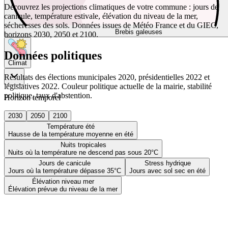
Découvrez les projections climatiques de votre commune : jours de
canicule, température estivale, élévation du niveau de la mer,
sécheresses des sols. Données issues de Météo France et du GIEC,
Brebis galeuses
horizons 2030, 2050 et 2100.
Données politiques
Climat
Résultats des élections municipales 2020, présidentielles 2022 et
législatives 2022. Couleur politique actuelle de la mairie, stabilité
politique, taux d'abstention.
Horizon temporel
2030
2050
2100
Température été
Hausse de la température moyenne en été
Nuits tropicales
Nuits où la température ne descend pas sous 20°C
Jours de canicule
Stress hydrique
Jours où la température dépasse 35°C
Jours avec sol sec en été
Élévation niveau mer
Élévation prévue du niveau de la mer