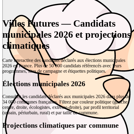
Villes Futures — Candidats
municipales 2026 et projections
climatiques
Carte interactive des candidats déclarés aux élections municipales
2026 en France. Plus de 50 000 candidats référencés avec leurs
programmes, sites de campagne et étiquettes politiques.
Élections municipales 2026
Consultez les candidats déclarés aux municipales 2026 dans plus de
34 000 communes françaises. Filtrez par couleur politique (gauche,
centre, droite, écologistes, extrême-droite), par profil territorial
(urbain, périurbain, rural) et par taille de commune.
Projections climatiques par commune