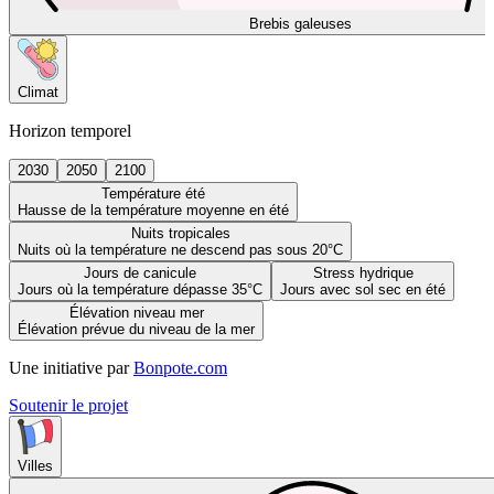
Brebis galeuses
Climat
Horizon temporel
2030
2050
2100
Température été
Hausse de la température moyenne en été
Nuits tropicales
Nuits où la température ne descend pas sous 20°C
Jours de canicule
Stress hydrique
Jours où la température dépasse 35°C
Jours avec sol sec en été
Élévation niveau mer
Élévation prévue du niveau de la mer
Une initiative par
Bonpote.com
Soutenir le projet
Villes