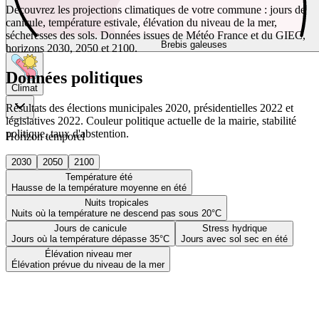
Découvrez les projections climatiques de votre commune : jours de
canicule, température estivale, élévation du niveau de la mer,
sécheresses des sols. Données issues de Météo France et du GIEC,
Brebis galeuses
horizons 2030, 2050 et 2100.
Données politiques
Climat
Résultats des élections municipales 2020, présidentielles 2022 et
législatives 2022. Couleur politique actuelle de la mairie, stabilité
politique, taux d'abstention.
Horizon temporel
2030
2050
2100
Température été
Hausse de la température moyenne en été
Nuits tropicales
Nuits où la température ne descend pas sous 20°C
Jours de canicule
Stress hydrique
Jours où la température dépasse 35°C
Jours avec sol sec en été
Élévation niveau mer
Élévation prévue du niveau de la mer