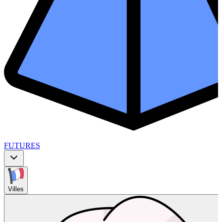
FUTURES
Villes