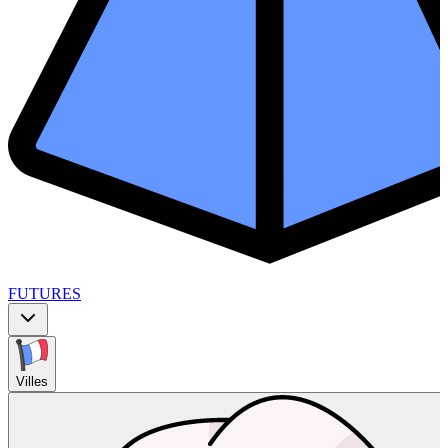
FUTURES
Villes