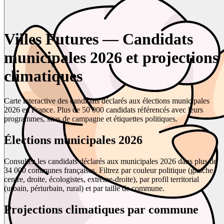
Villes Futures — Candidats
municipales 2026 et projections
climatiques
Carte interactive des candidats déclarés aux élections municipales
2026 en France. Plus de 50 000 candidats référencés avec leurs
programmes, sites de campagne et étiquettes politiques.
Élections municipales 2026
Consultez les candidats déclarés aux municipales 2026 dans plus de
34 000 communes françaises. Filtrez par couleur politique (gauche,
centre, droite, écologistes, extrême-droite), par profil territorial
(urbain, périurbain, rural) et par taille de commune.
Projections climatiques par commune