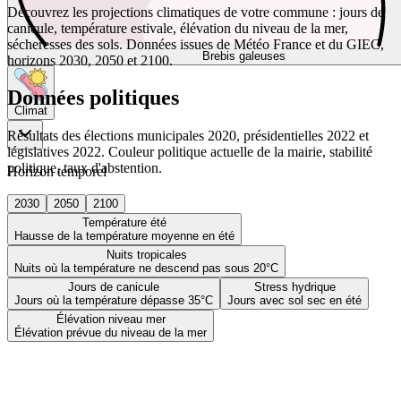
Découvrez les projections climatiques de votre commune : jours de
canicule, température estivale, élévation du niveau de la mer,
sécheresses des sols. Données issues de Météo France et du GIEC,
Brebis galeuses
horizons 2030, 2050 et 2100.
Données politiques
Climat
Résultats des élections municipales 2020, présidentielles 2022 et
législatives 2022. Couleur politique actuelle de la mairie, stabilité
politique, taux d'abstention.
Horizon temporel
2030
2050
2100
Température été
Hausse de la température moyenne en été
Nuits tropicales
Nuits où la température ne descend pas sous 20°C
Jours de canicule
Stress hydrique
Jours où la température dépasse 35°C
Jours avec sol sec en été
Élévation niveau mer
Élévation prévue du niveau de la mer