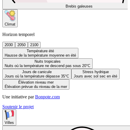
Brebis galeuses
Climat
Horizon temporel
2030
2050
2100
Température été
Hausse de la température moyenne en été
Nuits tropicales
Nuits où la température ne descend pas sous 20°C
Jours de canicule
Stress hydrique
Jours où la température dépasse 35°C
Jours avec sol sec en été
Élévation niveau mer
Élévation prévue du niveau de la mer
Une initiative par
Bonpote.com
Soutenir le projet
Villes