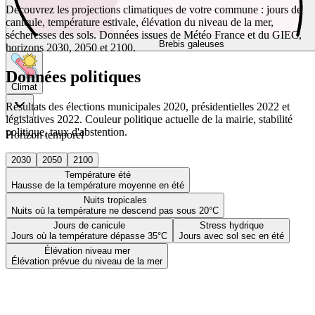
Découvrez les projections climatiques de votre commune : jours de
canicule, température estivale, élévation du niveau de la mer,
sécheresses des sols. Données issues de Météo France et du GIEC,
Brebis galeuses
horizons 2030, 2050 et 2100.
Données politiques
Climat
Résultats des élections municipales 2020, présidentielles 2022 et
législatives 2022. Couleur politique actuelle de la mairie, stabilité
politique, taux d'abstention.
Horizon temporel
2030
2050
2100
Température été
Hausse de la température moyenne en été
Nuits tropicales
Nuits où la température ne descend pas sous 20°C
Jours de canicule
Stress hydrique
Jours où la température dépasse 35°C
Jours avec sol sec en été
Élévation niveau mer
Élévation prévue du niveau de la mer