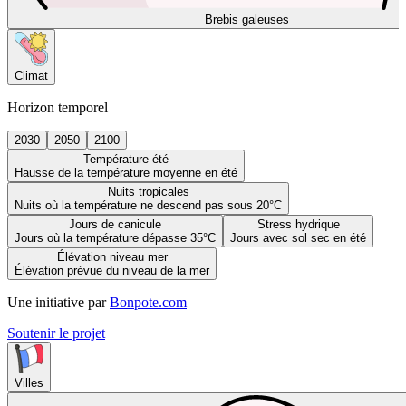
Brebis galeuses
Climat
Horizon temporel
2030
2050
2100
Température été
Hausse de la température moyenne en été
Nuits tropicales
Nuits où la température ne descend pas sous 20°C
Jours de canicule
Stress hydrique
Jours où la température dépasse 35°C
Jours avec sol sec en été
Élévation niveau mer
Élévation prévue du niveau de la mer
Une initiative par
Bonpote.com
Soutenir le projet
Villes