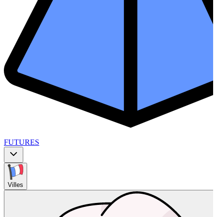
FUTURES
Villes