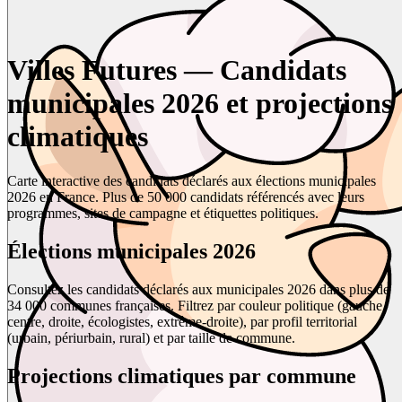
Villes Futures — Candidats
municipales 2026 et projections
climatiques
Carte interactive des candidats déclarés aux élections municipales
2026 en France. Plus de 50 000 candidats référencés avec leurs
programmes, sites de campagne et étiquettes politiques.
Élections municipales 2026
Consultez les candidats déclarés aux municipales 2026 dans plus de
34 000 communes françaises. Filtrez par couleur politique (gauche,
centre, droite, écologistes, extrême-droite), par profil territorial
(urbain, périurbain, rural) et par taille de commune.
Projections climatiques par commune