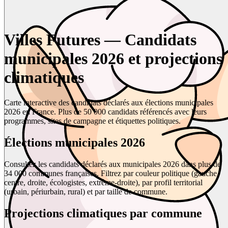
Villes Futures — Candidats
municipales 2026 et projections
climatiques
Carte interactive des candidats déclarés aux élections municipales
2026 en France. Plus de 50 000 candidats référencés avec leurs
programmes, sites de campagne et étiquettes politiques.
Élections municipales 2026
Consultez les candidats déclarés aux municipales 2026 dans plus de
34 000 communes françaises. Filtrez par couleur politique (gauche,
centre, droite, écologistes, extrême-droite), par profil territorial
(urbain, périurbain, rural) et par taille de commune.
Projections climatiques par commune