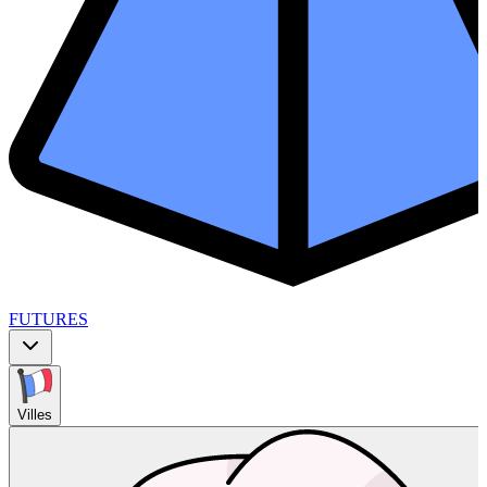
FUTURES
Villes