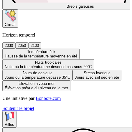
Brebis galeuses
Climat
Horizon temporel
2030
2050
2100
Température été
Hausse de la température moyenne en été
Nuits tropicales
Nuits où la température ne descend pas sous 20°C
Jours de canicule
Stress hydrique
Jours où la température dépasse 35°C
Jours avec sol sec en été
Élévation niveau mer
Élévation prévue du niveau de la mer
Une initiative par
Bonpote.com
Soutenir le projet
Villes