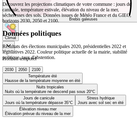
Découvrez les projections climatiques de votre commune : jours de
canicule, température estivale, élévation du niveau de la mer,
sécheresses des sols. Données issues de Météo France et du GIEC,
Brebis galeuses
horizons 2030, 2050 et 2100.
Données politiques
Climat
Résultats des élections municipales 2020, présidentielles 2022 et
législatives 2022. Couleur politique actuelle de la mairie, stabilité
politique, taux d'abstention.
Horizon temporel
2030
2050
2100
Température été
Hausse de la température moyenne en été
Nuits tropicales
Nuits où la température ne descend pas sous 20°C
Jours de canicule
Stress hydrique
Jours où la température dépasse 35°C
Jours avec sol sec en été
Élévation niveau mer
Élévation prévue du niveau de la mer