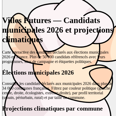
Villes Futures — Candidats
municipales 2026 et projections
climatiques
Carte interactive des candidats déclarés aux élections municipales
2026 en France. Plus de 50 000 candidats référencés avec leurs
programmes, sites de campagne et étiquettes politiques.
Élections municipales 2026
Consultez les candidats déclarés aux municipales 2026 dans plus de
34 000 communes françaises. Filtrez par couleur politique (gauche,
centre, droite, écologistes, extrême-droite), par profil territorial
(urbain, périurbain, rural) et par taille de commune.
Projections climatiques par commune