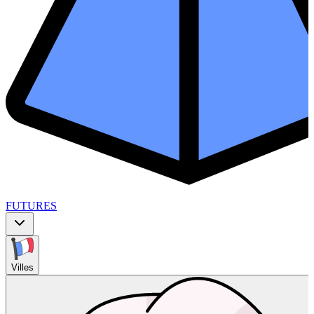
FUTURES
Villes