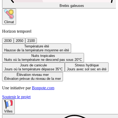
Brebis galeuses
Climat
Horizon temporel
2030
2050
2100
Température été
Hausse de la température moyenne en été
Nuits tropicales
Nuits où la température ne descend pas sous 20°C
Jours de canicule
Stress hydrique
Jours où la température dépasse 35°C
Jours avec sol sec en été
Élévation niveau mer
Élévation prévue du niveau de la mer
Une initiative par
Bonpote.com
Soutenir le projet
Villes