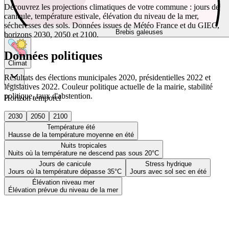
Découvrez les projections climatiques de votre commune : jours de
canicule, température estivale, élévation du niveau de la mer,
sécheresses des sols. Données issues de Météo France et du GIEC,
Brebis galeuses
horizons 2030, 2050 et 2100.
Données politiques
Climat
Résultats des élections municipales 2020, présidentielles 2022 et
législatives 2022. Couleur politique actuelle de la mairie, stabilité
politique, taux d'abstention.
Horizon temporel
2030
2050
2100
Température été
Hausse de la température moyenne en été
Nuits tropicales
Nuits où la température ne descend pas sous 20°C
Jours de canicule
Stress hydrique
Jours où la température dépasse 35°C
Jours avec sol sec en été
Élévation niveau mer
Élévation prévue du niveau de la mer