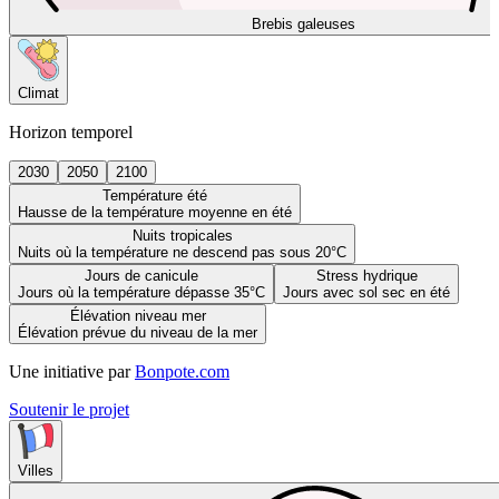
Brebis galeuses
Climat
Horizon temporel
2030
2050
2100
Température été
Hausse de la température moyenne en été
Nuits tropicales
Nuits où la température ne descend pas sous 20°C
Jours de canicule
Stress hydrique
Jours où la température dépasse 35°C
Jours avec sol sec en été
Élévation niveau mer
Élévation prévue du niveau de la mer
Une initiative par
Bonpote.com
Soutenir le projet
Villes