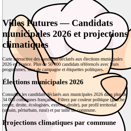
Villes Futures — Candidats
municipales 2026 et projections
climatiques
Carte interactive des candidats déclarés aux élections municipales
2026 en France. Plus de 50 000 candidats référencés avec leurs
programmes, sites de campagne et étiquettes politiques.
Élections municipales 2026
Consultez les candidats déclarés aux municipales 2026 dans plus de
34 000 communes françaises. Filtrez par couleur politique (gauche,
centre, droite, écologistes, extrême-droite), par profil territorial
(urbain, périurbain, rural) et par taille de commune.
Projections climatiques par commune