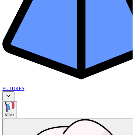
FUTURES
Villes