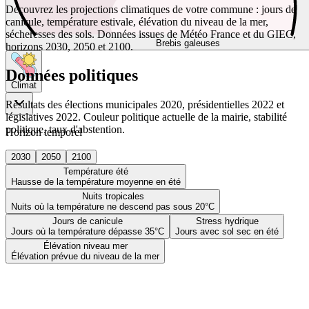
Découvrez les projections climatiques de votre commune : jours de
canicule, température estivale, élévation du niveau de la mer,
sécheresses des sols. Données issues de Météo France et du GIEC,
Brebis galeuses
horizons 2030, 2050 et 2100.
Données politiques
Climat
Résultats des élections municipales 2020, présidentielles 2022 et
législatives 2022. Couleur politique actuelle de la mairie, stabilité
politique, taux d'abstention.
Horizon temporel
2030
2050
2100
Température été
Hausse de la température moyenne en été
Nuits tropicales
Nuits où la température ne descend pas sous 20°C
Jours de canicule
Stress hydrique
Jours où la température dépasse 35°C
Jours avec sol sec en été
Élévation niveau mer
Élévation prévue du niveau de la mer