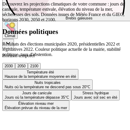
Découvrez les projections climatiques de votre commune : jours de
canicule, température estivale, élévation du niveau de la mer,
sécheresses des sols. Données issues de Météo France et du GIEC,
Brebis galeuses
horizons 2030, 2050 et 2100.
Données politiques
Climat
Résultats des élections municipales 2020, présidentielles 2022 et
législatives 2022. Couleur politique actuelle de la mairie, stabilité
politique, taux d'abstention.
Horizon temporel
2030
2050
2100
Température été
Hausse de la température moyenne en été
Nuits tropicales
Nuits où la température ne descend pas sous 20°C
Jours de canicule
Stress hydrique
Jours où la température dépasse 35°C
Jours avec sol sec en été
Élévation niveau mer
Élévation prévue du niveau de la mer