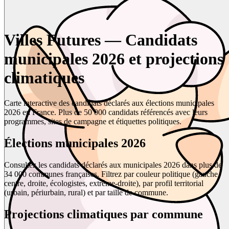
Villes Futures — Candidats
municipales 2026 et projections
climatiques
Carte interactive des candidats déclarés aux élections municipales
2026 en France. Plus de 50 000 candidats référencés avec leurs
programmes, sites de campagne et étiquettes politiques.
Élections municipales 2026
Consultez les candidats déclarés aux municipales 2026 dans plus de
34 000 communes françaises. Filtrez par couleur politique (gauche,
centre, droite, écologistes, extrême-droite), par profil territorial
(urbain, périurbain, rural) et par taille de commune.
Projections climatiques par commune