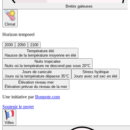
Brebis galeuses
Climat
Horizon temporel
2030
2050
2100
Température été
Hausse de la température moyenne en été
Nuits tropicales
Nuits où la température ne descend pas sous 20°C
Jours de canicule
Stress hydrique
Jours où la température dépasse 35°C
Jours avec sol sec en été
Élévation niveau mer
Élévation prévue du niveau de la mer
Une initiative par
Bonpote.com
Soutenir le projet
Villes