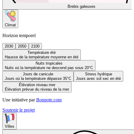
Brebis galeuses
Climat
Horizon temporel
2030
2050
2100
Température été
Hausse de la température moyenne en été
Nuits tropicales
Nuits où la température ne descend pas sous 20°C
Jours de canicule
Stress hydrique
Jours où la température dépasse 35°C
Jours avec sol sec en été
Élévation niveau mer
Élévation prévue du niveau de la mer
Une initiative par
Bonpote.com
Soutenir le projet
Villes