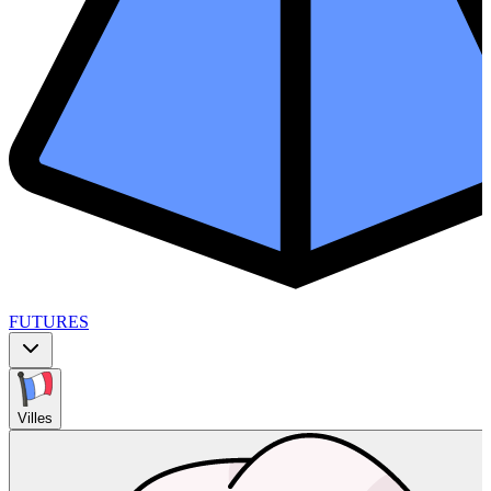
FUTURES
Villes