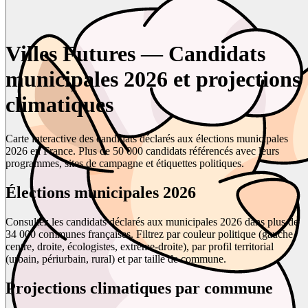
Villes Futures — Candidats
municipales 2026 et projections
climatiques
Carte interactive des candidats déclarés aux élections municipales
2026 en France. Plus de 50 000 candidats référencés avec leurs
programmes, sites de campagne et étiquettes politiques.
Élections municipales 2026
Consultez les candidats déclarés aux municipales 2026 dans plus de
34 000 communes françaises. Filtrez par couleur politique (gauche,
centre, droite, écologistes, extrême-droite), par profil territorial
(urbain, périurbain, rural) et par taille de commune.
Projections climatiques par commune