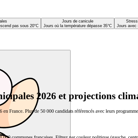
ales
Jours de canicule
Stress
descend pas sous 20°C
Jours où la température dépasse 35°C
Jours avec 
cipales 2026 et projections clim
26 en France. Plus de 50 000 candidats référencés avec leurs programmes,
00 communes françaises. Filtrez par couleur politique (gauche, centre, dr