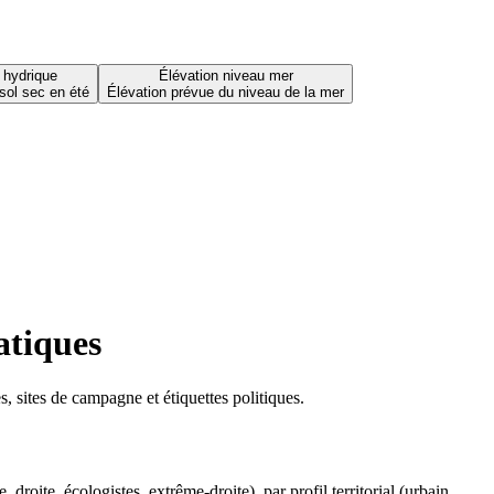
 hydrique
Élévation niveau mer
sol sec en été
Élévation prévue du niveau de la mer
atiques
 sites de campagne et étiquettes politiques.
oite, écologistes, extrême-droite), par profil territorial (urbain,