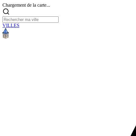
Chargement de la carte...
VILLES