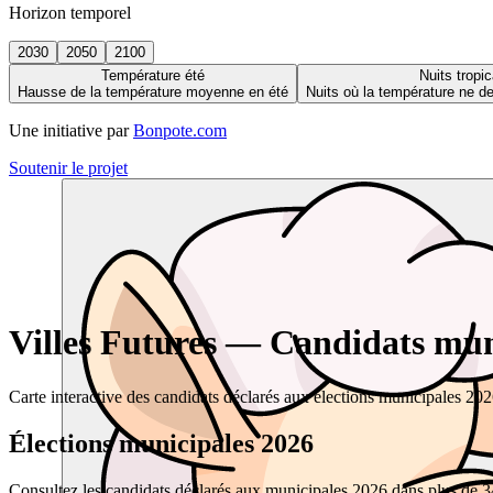
Horizon temporel
2030
2050
2100
Température été
Nuits tropic
Hausse de la température moyenne en été
Nuits où la température ne 
Une initiative par
Bonpote.com
Soutenir le projet
Villes Futures — Candidats muni
Carte interactive des candidats déclarés aux élections municipales 20
Élections municipales 2026
Consultez les candidats déclarés aux municipales 2026 dans plus de 34 0