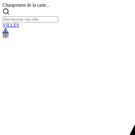
Chargement de la carte...
VILLES