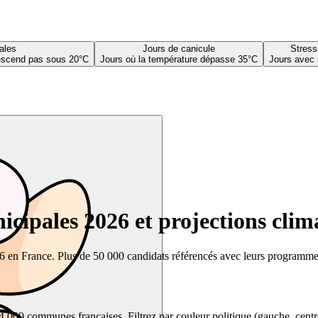
ales
Jours de canicule
Stress
descend pas sous 20°C
Jours où la température dépasse 35°C
Jours avec 
cipales 2026 et projections clim
26 en France. Plus de 50 000 candidats référencés avec leurs programmes,
00 communes françaises. Filtrez par couleur politique (gauche, centre, dr