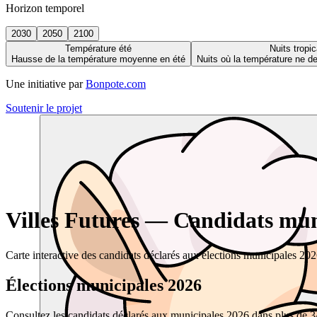
Horizon temporel
2030
2050
2100
Température été
Nuits tropic
Hausse de la température moyenne en été
Nuits où la température ne 
Une initiative par
Bonpote.com
Soutenir le projet
Villes Futures — Candidats muni
Carte interactive des candidats déclarés aux élections municipales 20
Élections municipales 2026
Consultez les candidats déclarés aux municipales 2026 dans plus de 34 0