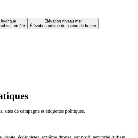
 hydrique
Élévation niveau mer
sol sec en été
Élévation prévue du niveau de la mer
atiques
 sites de campagne et étiquettes politiques.
oite, écologistes, extrême-droite), par profil territorial (urbain,