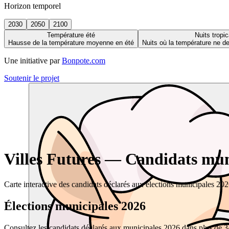
Horizon temporel
2030
2050
2100
Température été
Nuits tropic
Hausse de la température moyenne en été
Nuits où la température ne 
Une initiative par
Bonpote.com
Soutenir le projet
Villes Futures — Candidats muni
Carte interactive des candidats déclarés aux élections municipales 20
Élections municipales 2026
Consultez les candidats déclarés aux municipales 2026 dans plus de 34 0