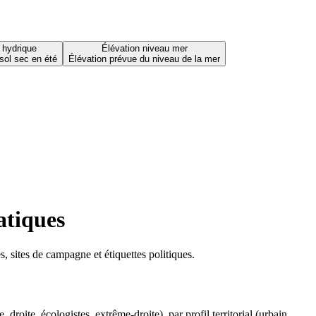
 hydrique
Élévation niveau mer
sol sec en été
Élévation prévue du niveau de la mer
atiques
 sites de campagne et étiquettes politiques.
oite, écologistes, extrême-droite), par profil territorial (urbain,