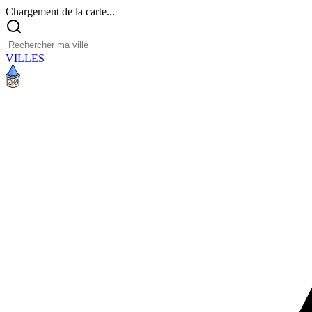
Chargement de la carte...
VILLES