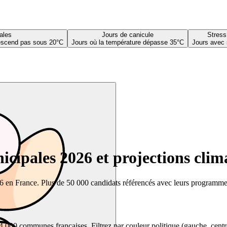
ales
Jours de canicule
Stress
descend pas sous 20°C
Jours où la température dépasse 35°C
Jours avec 
cipales 2026 et projections clim
26 en France. Plus de 50 000 candidats référencés avec leurs programmes,
00 communes françaises. Filtrez par couleur politique (gauche, centre, dr