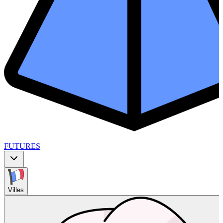
FUTURES
Villes