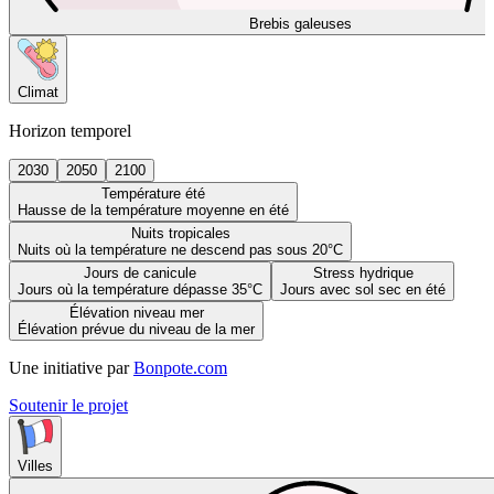
Brebis galeuses
Climat
Horizon temporel
2030
2050
2100
Température été
Hausse de la température moyenne en été
Nuits tropicales
Nuits où la température ne descend pas sous 20°C
Jours de canicule
Stress hydrique
Jours où la température dépasse 35°C
Jours avec sol sec en été
Élévation niveau mer
Élévation prévue du niveau de la mer
Une initiative par
Bonpote.com
Soutenir le projet
Villes