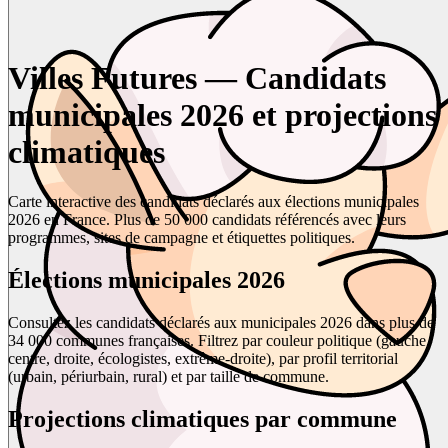
Villes Futures — Candidats
municipales 2026 et projections
climatiques
Carte interactive des candidats déclarés aux élections municipales
2026 en France. Plus de 50 000 candidats référencés avec leurs
programmes, sites de campagne et étiquettes politiques.
Élections municipales 2026
Consultez les candidats déclarés aux municipales 2026 dans plus de
34 000 communes françaises. Filtrez par couleur politique (gauche,
centre, droite, écologistes, extrême-droite), par profil territorial
(urbain, périurbain, rural) et par taille de commune.
Projections climatiques par commune