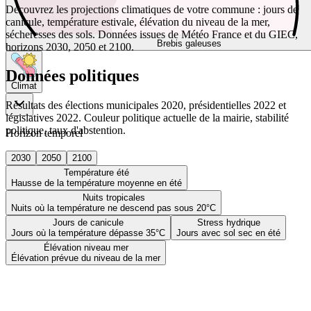
Découvrez les projections climatiques de votre commune : jours de
canicule, température estivale, élévation du niveau de la mer,
sécheresses des sols. Données issues de Météo France et du GIEC,
Brebis galeuses
horizons 2030, 2050 et 2100.
Données politiques
Climat
Résultats des élections municipales 2020, présidentielles 2022 et
législatives 2022. Couleur politique actuelle de la mairie, stabilité
politique, taux d'abstention.
Horizon temporel
2030
2050
2100
Température été
Hausse de la température moyenne en été
Nuits tropicales
Nuits où la température ne descend pas sous 20°C
Jours de canicule
Stress hydrique
Jours où la température dépasse 35°C
Jours avec sol sec en été
Élévation niveau mer
Élévation prévue du niveau de la mer