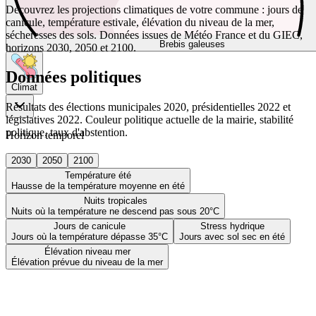
Découvrez les projections climatiques de votre commune : jours de
canicule, température estivale, élévation du niveau de la mer,
sécheresses des sols. Données issues de Météo France et du GIEC,
Brebis galeuses
horizons 2030, 2050 et 2100.
Données politiques
Climat
Résultats des élections municipales 2020, présidentielles 2022 et
législatives 2022. Couleur politique actuelle de la mairie, stabilité
politique, taux d'abstention.
Horizon temporel
2030
2050
2100
Température été
Hausse de la température moyenne en été
Nuits tropicales
Nuits où la température ne descend pas sous 20°C
Jours de canicule
Stress hydrique
Jours où la température dépasse 35°C
Jours avec sol sec en été
Élévation niveau mer
Élévation prévue du niveau de la mer