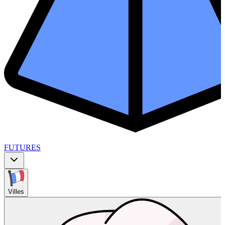
FUTURES
Villes