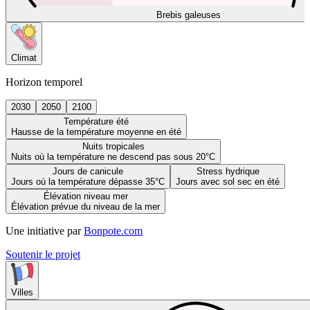
Brebis galeuses
Climat
Horizon temporel
2030
2050
2100
Température été
Hausse de la température moyenne en été
Nuits tropicales
Nuits où la température ne descend pas sous 20°C
Jours de canicule
Stress hydrique
Jours où la température dépasse 35°C
Jours avec sol sec en été
Élévation niveau mer
Élévation prévue du niveau de la mer
Une initiative par
Bonpote.com
Soutenir le projet
Villes