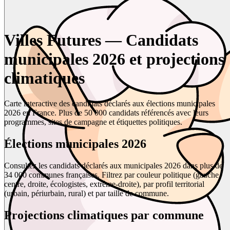
Villes Futures — Candidats
municipales 2026 et projections
climatiques
Carte interactive des candidats déclarés aux élections municipales
2026 en France. Plus de 50 000 candidats référencés avec leurs
programmes, sites de campagne et étiquettes politiques.
Élections municipales 2026
Consultez les candidats déclarés aux municipales 2026 dans plus de
34 000 communes françaises. Filtrez par couleur politique (gauche,
centre, droite, écologistes, extrême-droite), par profil territorial
(urbain, périurbain, rural) et par taille de commune.
Projections climatiques par commune