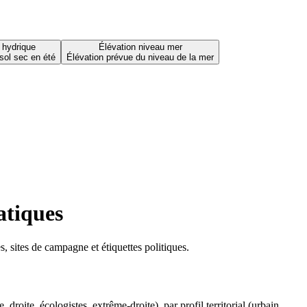
 hydrique
Élévation niveau mer
sol sec en été
Élévation prévue du niveau de la mer
atiques
 sites de campagne et étiquettes politiques.
oite, écologistes, extrême-droite), par profil territorial (urbain,