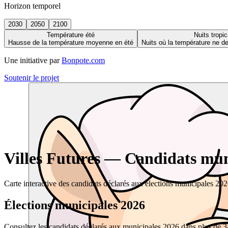
Horizon temporel
2030
2050
2100
Température été
Nuits tropic
Hausse de la température moyenne en été
Nuits où la température ne 
Une initiative par
Bonpote.com
Soutenir le projet
Villes Futures — Candidats muni
Carte interactive des candidats déclarés aux élections municipales 20
Élections municipales 2026
Consultez les candidats déclarés aux municipales 2026 dans plus de 34 0