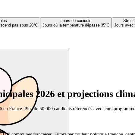
ales
Jours de canicule
Stress
descend pas sous 20°C
Jours où la température dépasse 35°C
Jours avec 
cipales 2026 et projections clim
26 en France. Plus de 50 000 candidats référencés avec leurs programmes,
00 communes françaises. Filtrez par couleur politique (gauche, centre, dr