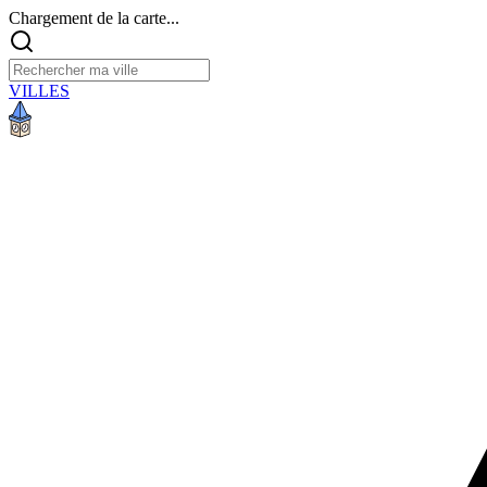
Chargement de la carte...
VILLES