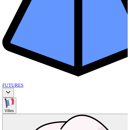
FUTURES
Villes