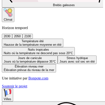
Brebis galeuses
Climat
Horizon temporel
2030
2050
2100
Température été
Hausse de la température moyenne en été
Nuits tropicales
Nuits où la température ne descend pas sous 20°C
Jours de canicule
Stress hydrique
Jours où la température dépasse 35°C
Jours avec sol sec en été
Élévation niveau mer
Élévation prévue du niveau de la mer
Une initiative par
Bonpote.com
Soutenir le projet
Villes