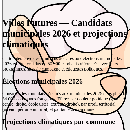
Villes Futures — Candidats
municipales 2026 et projections
climatiques
Carte interactive des candidats déclarés aux élections municipales
2026 en France. Plus de 50 000 candidats référencés avec leurs
programmes, sites de campagne et étiquettes politiques.
Élections municipales 2026
Consultez les candidats déclarés aux municipales 2026 dans plus de
34 000 communes françaises. Filtrez par couleur politique (gauche,
centre, droite, écologistes, extrême-droite), par profil territorial
(urbain, périurbain, rural) et par taille de commune.
Projections climatiques par commune