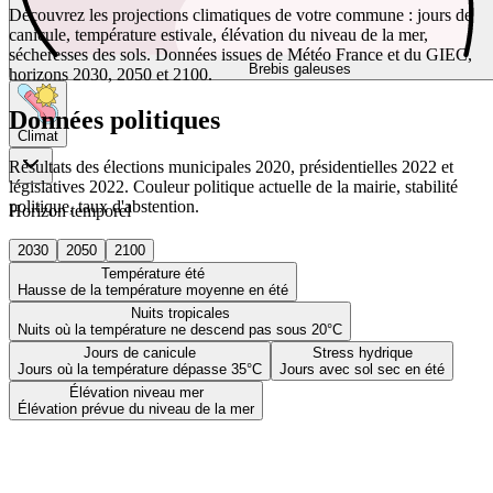
Découvrez les projections climatiques de votre commune : jours de
canicule, température estivale, élévation du niveau de la mer,
sécheresses des sols. Données issues de Météo France et du GIEC,
Brebis galeuses
horizons 2030, 2050 et 2100.
Données politiques
Climat
Résultats des élections municipales 2020, présidentielles 2022 et
législatives 2022. Couleur politique actuelle de la mairie, stabilité
politique, taux d'abstention.
Horizon temporel
2030
2050
2100
Température été
Hausse de la température moyenne en été
Nuits tropicales
Nuits où la température ne descend pas sous 20°C
Jours de canicule
Stress hydrique
Jours où la température dépasse 35°C
Jours avec sol sec en été
Élévation niveau mer
Élévation prévue du niveau de la mer