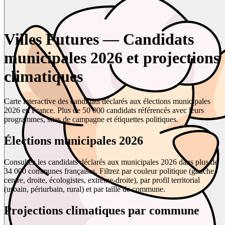
Villes Futures — Candidats
municipales 2026 et projections
climatiques
Carte interactive des candidats déclarés aux élections municipales
2026 en France. Plus de 50 000 candidats référencés avec leurs
programmes, sites de campagne et étiquettes politiques.
Élections municipales 2026
Consultez les candidats déclarés aux municipales 2026 dans plus de
34 000 communes françaises. Filtrez par couleur politique (gauche,
centre, droite, écologistes, extrême-droite), par profil territorial
(urbain, périurbain, rural) et par taille de commune.
Projections climatiques par commune