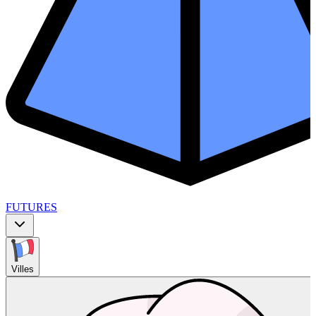
FUTURES
Villes