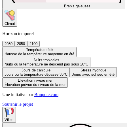
Brebis galeuses
Climat
Horizon temporel
2030
2050
2100
Température été
Hausse de la température moyenne en été
Nuits tropicales
Nuits où la température ne descend pas sous 20°C
Jours de canicule
Stress hydrique
Jours où la température dépasse 35°C
Jours avec sol sec en été
Élévation niveau mer
Élévation prévue du niveau de la mer
Une initiative par
Bonpote.com
Soutenir le projet
Villes