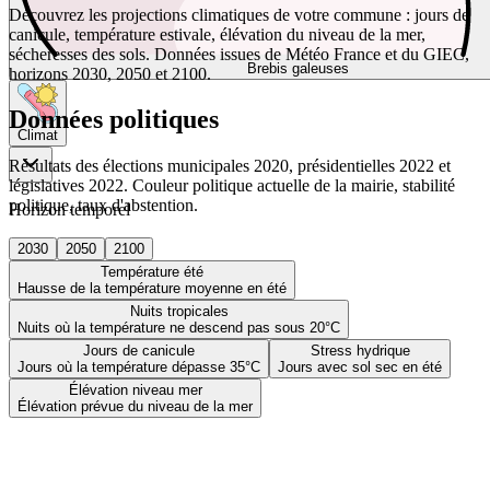
Découvrez les projections climatiques de votre commune : jours de
canicule, température estivale, élévation du niveau de la mer,
sécheresses des sols. Données issues de Météo France et du GIEC,
Brebis galeuses
horizons 2030, 2050 et 2100.
Données politiques
Climat
Résultats des élections municipales 2020, présidentielles 2022 et
législatives 2022. Couleur politique actuelle de la mairie, stabilité
politique, taux d'abstention.
Horizon temporel
2030
2050
2100
Température été
Hausse de la température moyenne en été
Nuits tropicales
Nuits où la température ne descend pas sous 20°C
Jours de canicule
Stress hydrique
Jours où la température dépasse 35°C
Jours avec sol sec en été
Élévation niveau mer
Élévation prévue du niveau de la mer