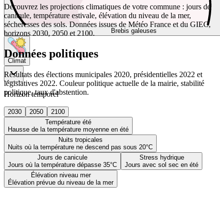
Découvrez les projections climatiques de votre commune : jours de
canicule, température estivale, élévation du niveau de la mer,
sécheresses des sols. Données issues de Météo France et du GIEC,
Brebis galeuses
horizons 2030, 2050 et 2100.
Données politiques
Climat
Résultats des élections municipales 2020, présidentielles 2022 et
législatives 2022. Couleur politique actuelle de la mairie, stabilité
politique, taux d'abstention.
Horizon temporel
2030
2050
2100
Température été
Hausse de la température moyenne en été
Nuits tropicales
Nuits où la température ne descend pas sous 20°C
Jours de canicule
Stress hydrique
Jours où la température dépasse 35°C
Jours avec sol sec en été
Élévation niveau mer
Élévation prévue du niveau de la mer