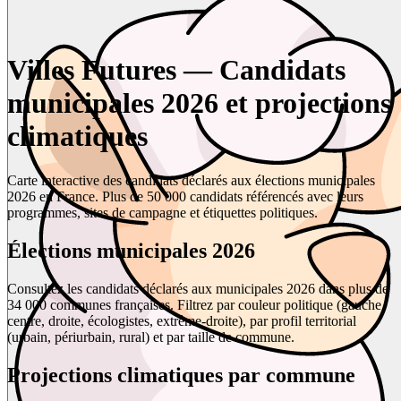
Villes Futures — Candidats
municipales 2026 et projections
climatiques
Carte interactive des candidats déclarés aux élections municipales
2026 en France. Plus de 50 000 candidats référencés avec leurs
programmes, sites de campagne et étiquettes politiques.
Élections municipales 2026
Consultez les candidats déclarés aux municipales 2026 dans plus de
34 000 communes françaises. Filtrez par couleur politique (gauche,
centre, droite, écologistes, extrême-droite), par profil territorial
(urbain, périurbain, rural) et par taille de commune.
Projections climatiques par commune