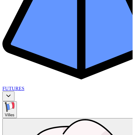
FUTURES
Villes