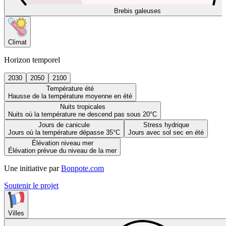
Brebis galeuses
Climat
Horizon temporel
2030
2050
2100
Température été
Hausse de la température moyenne en été
Nuits tropicales
Nuits où la température ne descend pas sous 20°C
Jours de canicule
Stress hydrique
Jours où la température dépasse 35°C
Jours avec sol sec en été
Élévation niveau mer
Élévation prévue du niveau de la mer
Une initiative par
Bonpote.com
Soutenir le projet
Villes