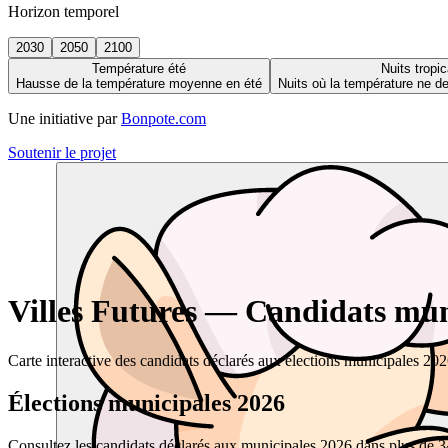
Horizon temporel
2030
2050
2100
Température été
Nuits tropic
Hausse de la température moyenne en été
Nuits où la température ne 
Une initiative par
Bonpote.com
Soutenir le projet
Villes Futures — Candidats muni
Carte interactive des candidats déclarés aux élections municipales 20
Élections municipales 2026
Consultez les candidats déclarés aux municipales 2026 dans plus de 34 0