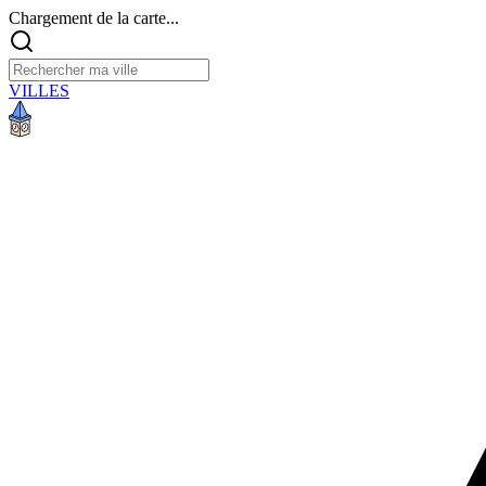
Chargement de la carte...
VILLES