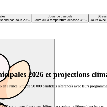
ales
Jours de canicule
Stress
descend pas sous 20°C
Jours où la température dépasse 35°C
Jours avec 
cipales 2026 et projections clim
26 en France. Plus de 50 000 candidats référencés avec leurs programmes,
00 communes françaises. Filtrez par couleur politique (gauche, centre, dr