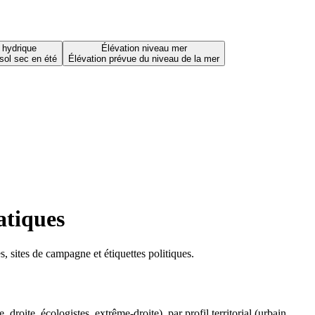
 hydrique
Élévation niveau mer
sol sec en été
Élévation prévue du niveau de la mer
atiques
 sites de campagne et étiquettes politiques.
oite, écologistes, extrême-droite), par profil territorial (urbain,