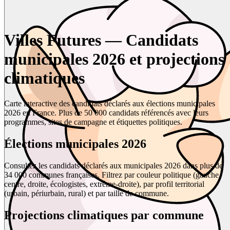
Villes Futures — Candidats
municipales 2026 et projections
climatiques
Carte interactive des candidats déclarés aux élections municipales
2026 en France. Plus de 50 000 candidats référencés avec leurs
programmes, sites de campagne et étiquettes politiques.
Élections municipales 2026
Consultez les candidats déclarés aux municipales 2026 dans plus de
34 000 communes françaises. Filtrez par couleur politique (gauche,
centre, droite, écologistes, extrême-droite), par profil territorial
(urbain, périurbain, rural) et par taille de commune.
Projections climatiques par commune