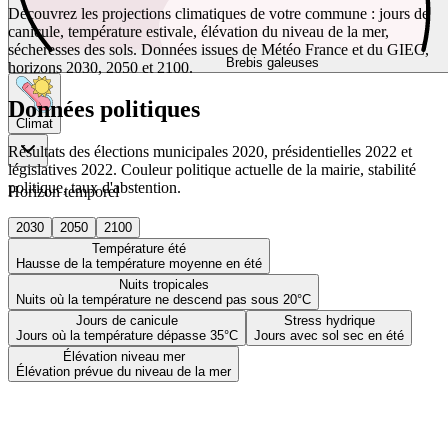
Découvrez les projections climatiques de votre commune : jours de
canicule, température estivale, élévation du niveau de la mer,
sécheresses des sols. Données issues de Météo France et du GIEC,
Brebis galeuses
horizons 2030, 2050 et 2100.
Données politiques
Climat
Résultats des élections municipales 2020, présidentielles 2022 et
législatives 2022. Couleur politique actuelle de la mairie, stabilité
politique, taux d'abstention.
Horizon temporel
2030
2050
2100
Température été
Hausse de la température moyenne en été
Nuits tropicales
Nuits où la température ne descend pas sous 20°C
Jours de canicule
Stress hydrique
Jours où la température dépasse 35°C
Jours avec sol sec en été
Élévation niveau mer
Élévation prévue du niveau de la mer