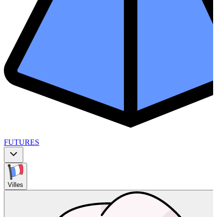
FUTURES
Villes