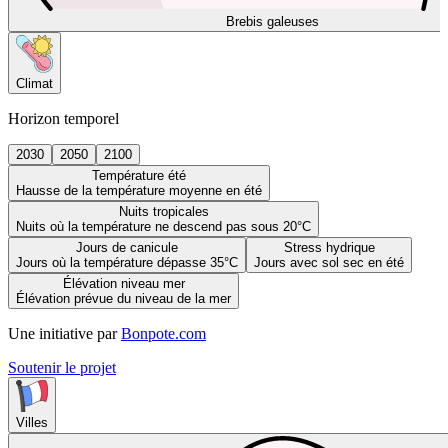
Brebis galeuses
Climat
Horizon temporel
2030
2050
2100
Température été
Hausse de la température moyenne en été
Nuits tropicales
Nuits où la température ne descend pas sous 20°C
Jours de canicule
Stress hydrique
Jours où la température dépasse 35°C
Jours avec sol sec en été
Élévation niveau mer
Élévation prévue du niveau de la mer
Une initiative par
Bonpote.com
Soutenir le projet
Villes