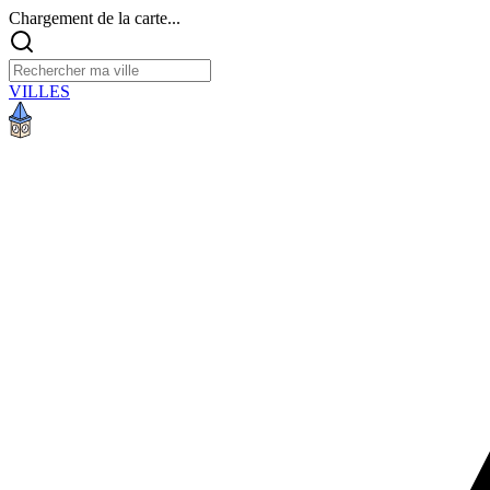
Chargement de la carte...
VILLES