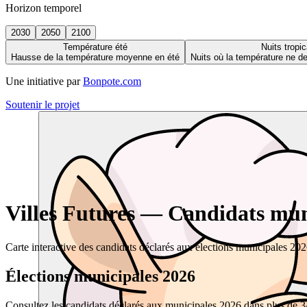
Horizon temporel
2030
2050
2100
Température été
Nuits tropic
Hausse de la température moyenne en été
Nuits où la température ne 
Une initiative par
Bonpote.com
Soutenir le projet
Villes Futures — Candidats muni
Carte interactive des candidats déclarés aux élections municipales 20
Élections municipales 2026
Consultez les candidats déclarés aux municipales 2026 dans plus de 34 0