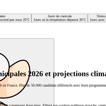
ales
Jours de canicule
Stress
descend pas sous 20°C
Jours où la température dépasse 35°C
Jours avec 
cipales 2026 et projections clim
26 en France. Plus de 50 000 candidats référencés avec leurs programmes,
00 communes françaises. Filtrez par couleur politique (gauche, centre, dr