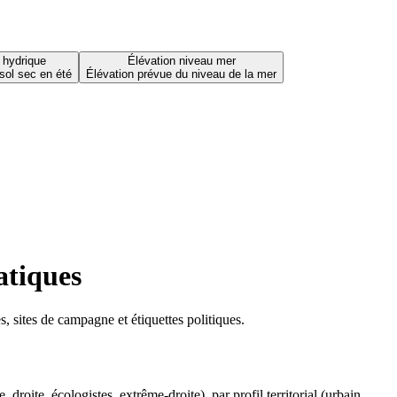
 hydrique
Élévation niveau mer
sol sec en été
Élévation prévue du niveau de la mer
atiques
 sites de campagne et étiquettes politiques.
oite, écologistes, extrême-droite), par profil territorial (urbain,